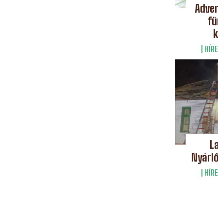
Adven
fü
k
HÍRE
L
Nyárlő
HÍRE