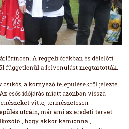
rlőrincen. A reggeli órákban és délelőtt
ől függetlenül a felvonulást megtartották.
csikós, a környező településekről jelezte
 Az esős időjárás miatt azonban vissza
 zenészeket vitte, természetesen
lepülés utcáin, már ami az eredeti tervet
lalkozótól, hogy akkor kamionnal,