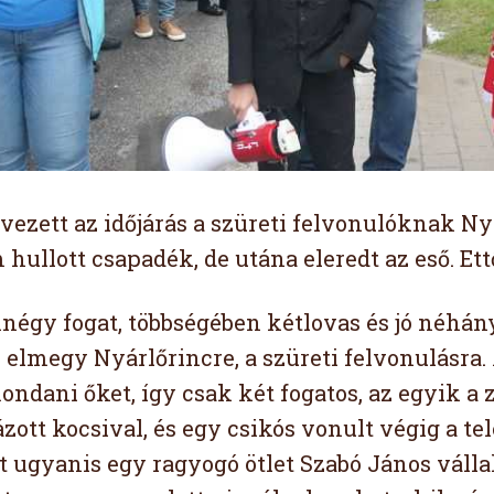
ezett az időjárás a szüreti felvonulóknak Nyá
hullott csapadék, de utána eleredt az eső. Ett
égy fogat, többségében kétlovas és jó néhány 
y elmegy Nyárlőrincre, a szüreti felvonulásra.
mondani őket, így csak két fogatos, az egyik a
ott kocsival, és egy csikós vonult végig a te
Jött ugyanis egy ragyogó ötlet Szabó János vál