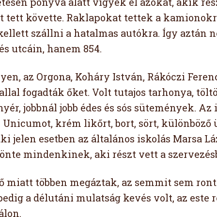
tesen ponyva alatt vigyék el azokat, akik rés
et tett követte. Raklapokat tettek a kamionokr
 kellett szállni a hatalmas autókra. Így aztán
lés utcáin, hanem 854.
yen, az Orgona, Koháry István, Rákóczi Feren
itallal fogadták őket. Volt tutajos tarhonya, tö
yér, jobbnál jobb édes és sós sütemények. Az 
 Unicumot, krém likőrt, bort, sört, különböző 
aki jelen esetben az általános iskolás Marsa L
nte mindenkinek, aki részt vett a szervezés
ső miatt többen megáztak, az semmit sem rontot
edig a délutáni mulatság kevés volt, az este 
álon.