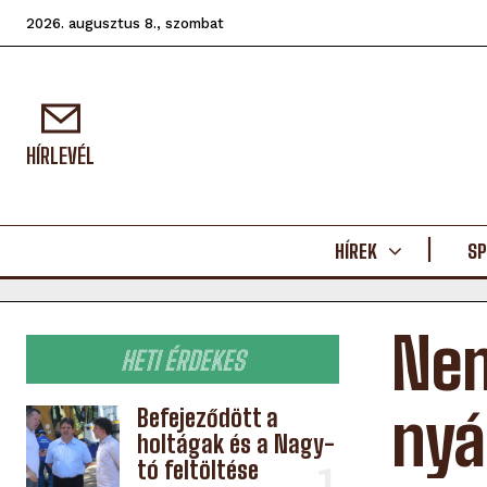
2026. augusztus 8., szombat
HÍRLEVÉL
HÍREK
SP
Nem
HETI ÉRDEKES
nyá
Befejeződött a
holtágak és a Nagy-
tó feltöltése