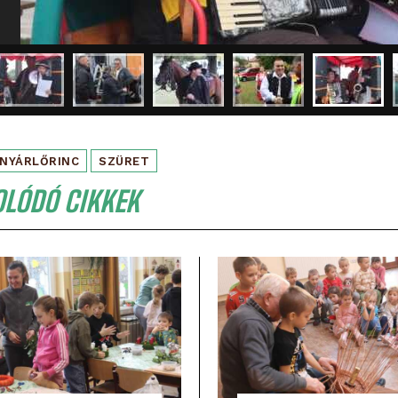
NYÁRLŐRINC
SZÜRET
OLÓDÓ CIKKEK