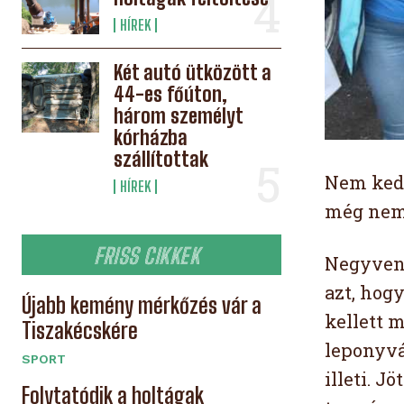
HÍREK
Két autó ütközött a
44-es főúton,
három személyt
kórházba
szállítottak
Nem kedv
HÍREK
még nem 
FRISS CIKKEK
Negyvenn
azt, hog
Újabb kemény mérkőzés vár a
kellett 
Tiszakécskére
leponyváz
SPORT
illeti. 
Folytatódik a holtágak