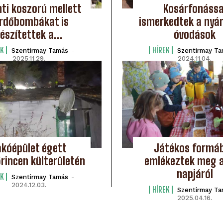
ti koszorú mellett
Kosárfonássa
rdőbombákat is
ismerkedtek a nyár
észítettek a...
óvodások
K
HÍREK
Szentirmay Tamás
-
Szentirmay T
2025.11.29.
2024.11.04.
akóépület égett
Játékos formá
rincen külterületén
emlékeztek meg a
napjáról
K
Szentirmay Tamás
-
2024.12.03.
HÍREK
Szentirmay T
2025.04.16.