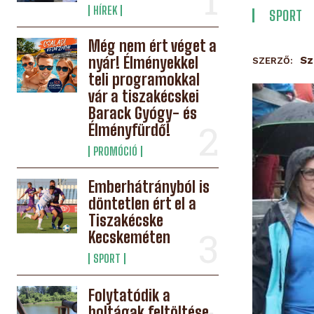
HÍREK
SPORT
Még nem ért véget a
nyár! Élményekkel
Sz
SZERZŐ:
teli programokkal
vár a tiszakécskei
Barack Gyógy- és
Élményfürdő!
PROMÓCIÓ
Emberhátrányból is
döntetlen ért el a
Tiszakécske
Kecskeméten
SPORT
Folytatódik a
holtágak feltöltése