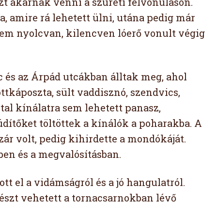
zt akarnak venni a szüreti felvonuláson.
a, amire rá lehetett ülni, utána pedig már
 nem nyolcvan, kilencven lóerő vonult végig
c és az Árpád utcákban álltak meg, ahol
ltöttkáposzta, sült vaddisznó, szendvics,
ital kínálatra sem lehetett panasz,
üdítőket töltöttek a kínálók a poharakba. A
ázár volt, pedig kihirdette a mondókáját.
ben és a megvalósításban.
t el a vidámságról és a jó hangulatról.
részt vehetett a tornacsarnokban lévő