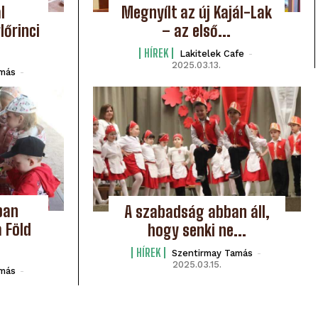
l
Megnyílt az új Kajál-Lak
lőrinci
– az első...
HÍREK
Lakitelek Cafe
-
2025.03.13.
amás
-
ban
A szabadság abban áll,
 Föld
hogy senki ne...
HÍREK
Szentirmay Tamás
-
2025.03.15.
amás
-