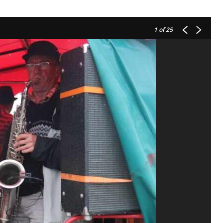
1
of 25