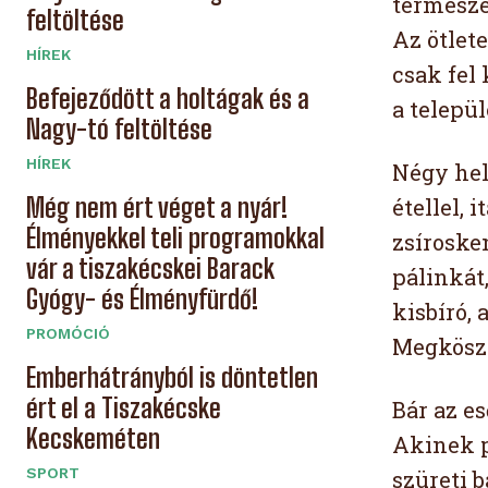
természe
feltöltése
Az ötlet
HÍREK
csak fel
Befejeződött a holtágak és a
a telepü
Nagy-tó feltöltése
HÍREK
Négy hel
Még nem ért véget a nyár!
étellel, 
Élményekkel teli programokkal
zsírosken
vár a tiszakécskei Barack
pálinkát,
Gyógy- és Élményfürdő!
kisbíró, 
PROMÓCIÓ
Megköszö
Emberhátrányból is döntetlen
ért el a Tiszakécske
Bár az e
Kecskeméten
Akinek p
SPORT
szüreti b