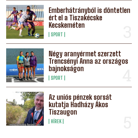
Emberhátrányból is döntetlen
ért el a Tiszakécske
Kecskeméten
SPORT
Négy aranyérmet szerzett
Trencsényi Anna az országos
bajnokságon
SPORT
Az uniós pénzek sorsát
kutatja Hadházy Ákos
Tiszaugon
HÍREK