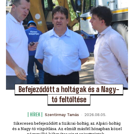
Befejeződött a holtágak és a Nagy-
tó feltöltése
HÍREK
Szentirmay Tamás
-
2026.08.05.
Sikeresen befejeződött a Szikrai-holtág, az Alpári-holtág
és a Nagy-tó vízpótlása. Az elmúlt másfél hónapban közel