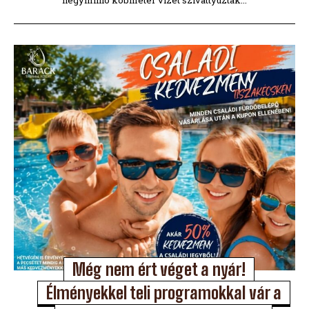
négymillió köbméter vizet szivattyúztak...
Még nem ért véget a nyár!
Élményekkel teli programokkal vár a