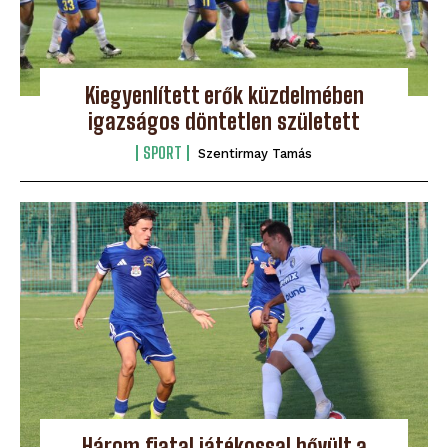
Kiegyenlített erők küzdelmében
igazságos döntetlen született
SPORT
Szentirmay Tamás
Három fiatal játékossal bővült a