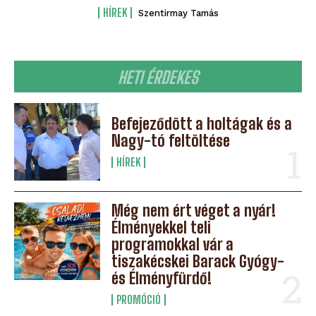
HÍREK
Szentirmay Tamás
HETI ÉRDEKES
Befejeződött a holtágak és a
Nagy-tó feltöltése
HÍREK
Még nem ért véget a nyár!
Élményekkel teli
programokkal vár a
tiszakécskei Barack Gyógy-
és Élményfürdő!
PROMÓCIÓ