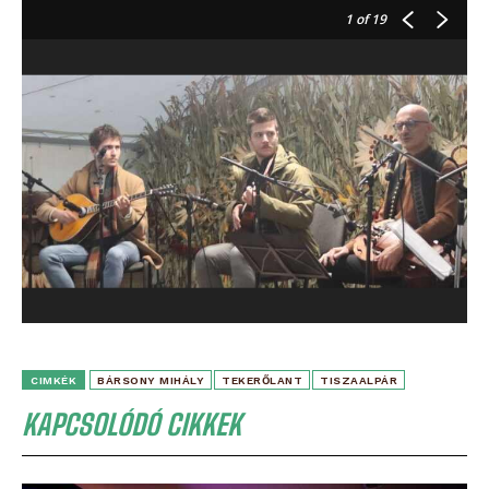
1
of 19
CIMKÉK
BÁRSONY MIHÁLY
TEKERŐLANT
TISZAALPÁR
KAPCSOLÓDÓ CIKKEK