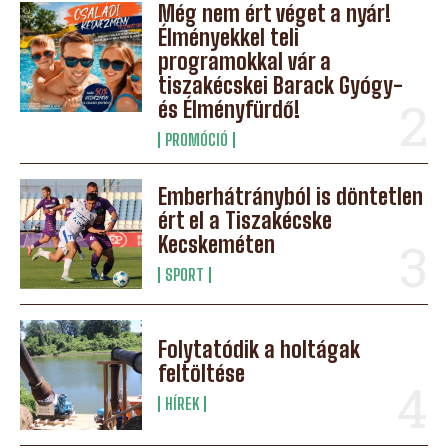
Még nem ért véget a nyár!
Élményekkel teli
programokkal vár a
tiszakécskei Barack Gyógy-
és Élményfürdő!
PROMÓCIÓ
Emberhátrányból is döntetlen
ért el a Tiszakécske
Kecskeméten
SPORT
Folytatódik a holtágak
feltöltése
HÍREK