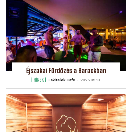
Éjszakai Fürdőzés a Barackban
HÍREK
Lakitelek Cafe
-
2025.09.10.