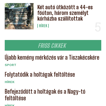
Két autó ütközött a 44-es
főúton, három személyt
kórházba szállítottak
HÍREK
FRISS CIKKEK
Újabb kemény mérkőzés vár a Tiszakécskére
SPORT
Folytatódik a holtágak feltöltése
HÍREK
Befejeződött a holtágak és a Nagy-tó
feltöltése
HÍREK