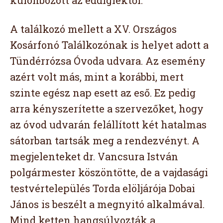
különbözött az eddigiektől.
A találkozó mellett a XV. Országos
Kosárfonó Találkozónak is helyet adott a
Tündérrózsa Óvoda udvara. Az esemény
azért volt más, mint a korábbi, mert
szinte egész nap esett az eső. Ez pedig
arra kényszerítette a szervezőket, hogy
az óvod udvarán felállított két hatalmas
sátorban tartsák meg a rendezvényt. A
megjelenteket dr. Vancsura István
polgármester köszöntötte, de a vajdasági
testvértelepülés Torda elöljárója Dobai
János is beszélt a megnyitó alkalmával.
Mind ketten hangsúlyozták a