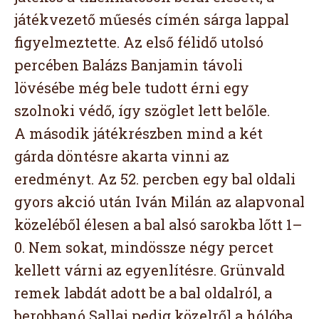
játékvezető műesés címén sárga lappal
figyelmeztette. Az első félidő utolsó
percében Balázs Banjamin távoli
lövésébe még bele tudott érni egy
szolnoki védő, így szöglet lett belőle.
A második játékrészben mind a két
gárda döntésre akarta vinni az
eredményt. Az 52. percben egy bal oldali
gyors akció után Iván Milán az alapvonal
közeléből élesen a bal alsó sarokba lőtt 1–
0. Nem sokat, mindössze négy percet
kellett várni az egyenlítésre. Grünvald
remek labdát adott be a bal oldalról, a
berobbanó Sallai pedig közelről a hólóba