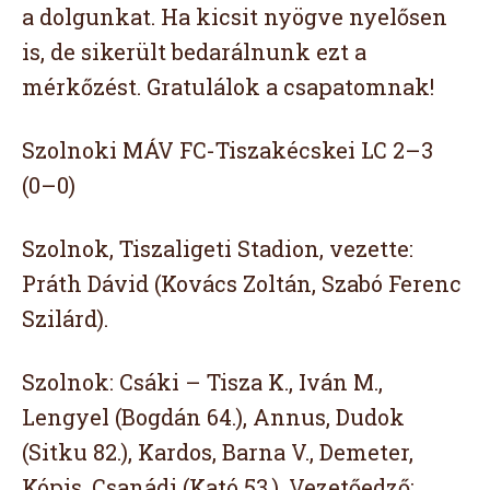
a dolgunkat. Ha kicsit nyögve nyelősen
is, de sikerült bedarálnunk ezt a
mérkőzést. Gratulálok a csapatomnak!
Szolnoki MÁV FC-Tiszakécskei LC 2–3
(0–0)
Szolnok, Tiszaligeti Stadion, vezette:
Práth Dávid (Kovács Zoltán, Szabó Ferenc
Szilárd).
Szolnok: Csáki – Tisza K., Iván M.,
Lengyel (Bogdán 64.), Annus, Dudok
(Sitku 82.), Kardos, Barna V., Demeter,
Kópis, Csanádi (Kató 53.). Vezetőedző: