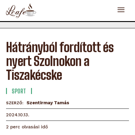
Hátrányból fordított és
nyert Szolnokon a
Tiszakécske
SPORT
Szentirmay Tamás
SZERZŐ:
2024.10.13.
olvasási idő
2
perc