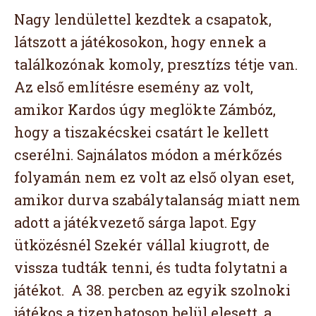
Nagy lendülettel kezdtek a csapatok,
látszott a játékosokon, hogy ennek a
találkozónak komoly, presztízs tétje van.
Az első említésre esemény az volt,
amikor Kardos úgy meglökte Zámbóz,
hogy a tiszakécskei csatárt le kellett
cserélni. Sajnálatos módon a mérkőzés
folyamán nem ez volt az első olyan eset,
amikor durva szabálytalanság miatt nem
adott a játékvezető sárga lapot. Egy
ütközésnél Szekér vállal kiugrott, de
vissza tudták tenni, és tudta folytatni a
játékot. A 38. percben az egyik szolnoki
játékos a tizenhatoson belül elesett, a