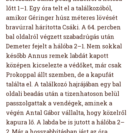
lőtt 1–1. Egy óra telt el a találkozóból,
amikor Géringer húsz méteres lövését
bravúrral hárította Csáki. A 64. percben
bal oldalról végzett szabadrúgás után
Demeter fejelt a hálóba 2–1. Nem sokkal
később Annus remek labdát kapott
középen kicselezte a védőket, már csak
Prokoppal állt szemben, de a kapufát
találta el. A találkozó hajrájában egy bal
oldali beadás után a tizenhatoson belül
passzolgattak a vendégek, aminek a
végén Antal Gábor vállalta, hogy közelről
kapura lő. A labda be is jutott a hálóba 2–
2. Már a hosszabbításban járt az óra