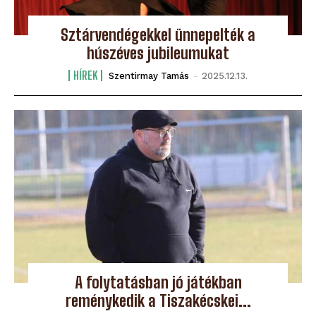
Sztárvendégekkel ünnepelték a
húszéves jubileumukat
HÍREK
Szentirmay Tamás
-
2025.12.13.
A folytatásban jó játékban
reménykedik a Tiszakécskei...