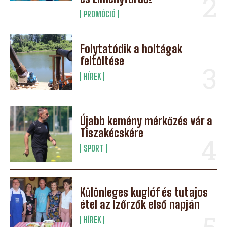
PROMÓCIÓ
Folytatódik a holtágak
feltöltése
HÍREK
Újabb kemény mérkőzés vár a
Tiszakécskére
SPORT
Különleges kuglóf és tutajos
étel az Ízőrzők első napján
HÍREK