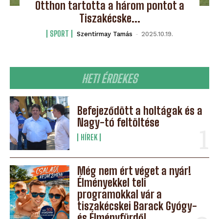
Otthon tartotta a három pontot a
Tiszakécske...
SPORT
Szentirmay Tamás
-
2025.10.19.
HETI ÉRDEKES
Befejeződött a holtágak és a
Nagy-tó feltöltése
HÍREK
Még nem ért véget a nyár!
Élményekkel teli
programokkal vár a
tiszakécskei Barack Gyógy-
és Élményfürdő!