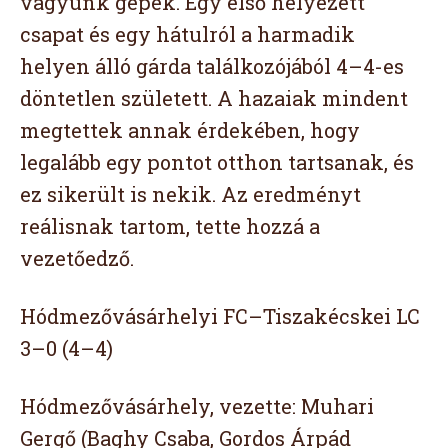
vagyunk gépek. Egy első helyezett
csapat és egy hátulról a harmadik
helyen álló gárda találkozójából 4–4-es
döntetlen született. A hazaiak mindent
megtettek annak érdekében, hogy
legalább egy pontot otthon tartsanak, és
ez sikerült is nekik. Az eredményt
reálisnak tartom, tette hozzá a
vezetőedző.
Hódmezővásárhelyi FC–Tiszakécskei LC
3–0 (4–4)
Hódmezővásárhely, vezette: Muhari
Gergő (Baghy Csaba, Gordos Árpád