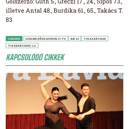
Gólszerző: Guth 5., Gréczi 17., 24., Sipos 73.,
illetve Antal 48., Burdika 61., 65., Takács T.
83.
CIMKÉK
HÓDMEZŐVÁSÁRHELYI FC
NB III
TISZAKÉCSKE
TISZEKÉCSKEI LC
KAPCSOLÓDÓ CIKKEK