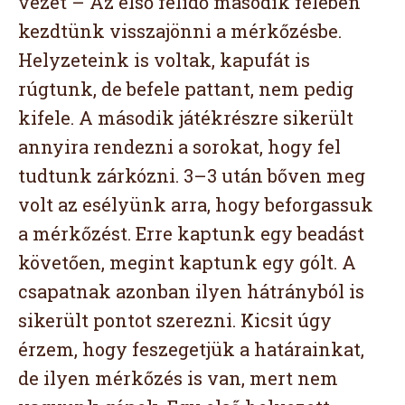
vezet – Az első félidő második felében
kezdtünk visszajönni a mérkőzésbe.
Helyzeteink is voltak, kapufát is
rúgtunk, de befele pattant, nem pedig
kifele. A második játékrészre sikerült
annyira rendezni a sorokat, hogy fel
tudtunk zárkózni. 3–3 után bőven meg
volt az esélyünk arra, hogy beforgassuk
a mérkőzést. Erre kaptunk egy beadást
követően, megint kaptunk egy gólt. A
csapatnak azonban ilyen hátrányból is
sikerült pontot szerezni. Kicsit úgy
érzem, hogy feszegetjük a határainkat,
de ilyen mérkőzés is van, mert nem