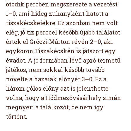
ötödik percben megszerezte a vezetést
1–0, ami hideg zuhanyként hatott a
tiszakécskeiekre. Ez azonban nem volt
elég, jó tíz perccel később újabb találatot
értek el Gréczi Márton révén 2–0, aki
egykoron Tiszakécskén is játszott egy
évadot. A jó formában lévő apró termetű
játékos, nem sokkal később tovább
növelte a hazaiak előnyét 3–0. Ez a
három gólos előny azt is jelenthette
volna, hogy a Hódmezővásárhely simán
megnyeri a találkozót, de nem így
történt.