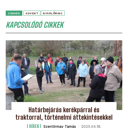
CIMKÉK
ADVENT
NYÁRLŐRINC
KAPCSOLÓDÓ CIKKEK
Határbejárás kerékpárral és
traktorral, történelmi áttekintésekkel
HÍREK
Szentirmay Tamás
-
2025.04.18.