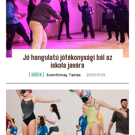
Jó hangulatú jótékonysági bál az
iskola javára
HÍREK
Szentirmay Tamás
-
2025.01.12.