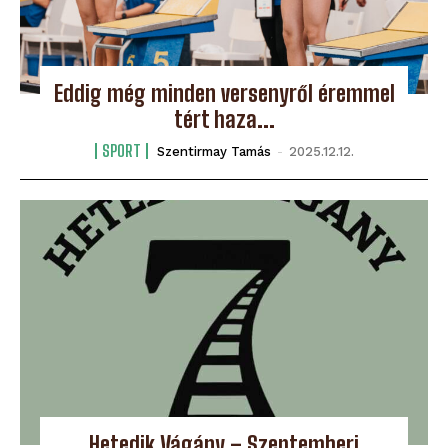
Eddig még minden versenyről éremmel
tért haza...
SPORT
Szentirmay Tamás
-
2025.12.12.
Hetedik Vágány – Szeptemberi