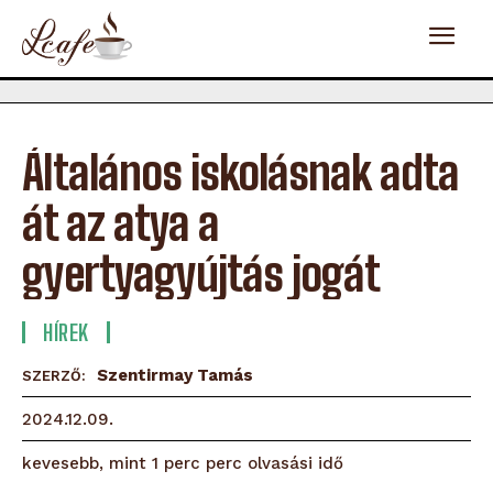
Általános iskolásnak adta
át az atya a
gyertyagyújtás jogát
HÍREK
Szentirmay Tamás
SZERZŐ:
2024.12.09.
olvasási idő
kevesebb, mint 1 perc
perc