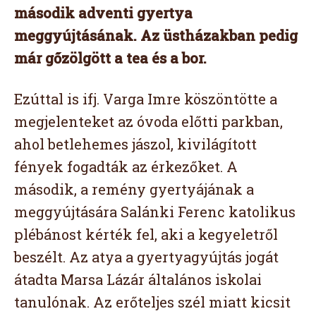
második adventi gyertya
meggyújtásának. Az üstházakban pedig
már gőzölgött a tea és a bor.
Ezúttal is ifj. Varga Imre köszöntötte a
megjelenteket az óvoda előtti parkban,
ahol betlehemes jászol, kivilágított
fények fogadták az érkezőket. A
második, a remény gyertyájának a
meggyújtására Salánki Ferenc katolikus
plébánost kérték fel, aki a kegyeletről
beszélt. Az atya a gyertyagyújtás jogát
átadta Marsa Lázár általános iskolai
tanulónak. Az erőteljes szél miatt kicsit