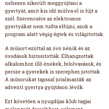
nehezen sikerült meggyújtani a
gyertyát, amit kis idő múlva el is fújt a
szél. Szerencsére az elektromos
gyertyákat nem tudta elfújni, azok a
program alatt végig égtek és világítottak.
A műsort ezúttal az óvó nénik és az
óvodások biztosították. Elhangzottak
alkalomhoz illő énekek, felolvasások, és
persze a gyerekek is szerephez jutottak.
A műsorukat tapssal jutalmazták az
adventi gyertya gyújtáson lévők.
Ezt követően a nyugdíjas klub tagjai
meleg teát, forralt bort, valamint