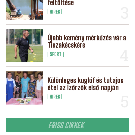
feltöltése
HÍREK
Újabb kemény mérkőzés vár a
Tiszakécskére
SPORT
Különleges kuglóf és tutajos
étel az Ízőrzők első napján
HÍREK
FRISS CIKKEK