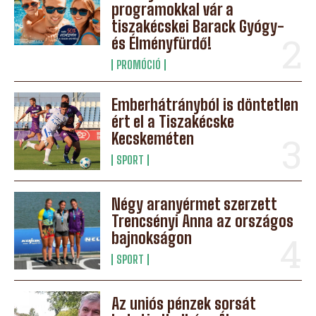
programokkal vár a
tiszakécskei Barack Gyógy-
és Élményfürdő!
PROMÓCIÓ
Emberhátrányból is döntetlen
ért el a Tiszakécske
Kecskeméten
SPORT
Négy aranyérmet szerzett
Trencsényi Anna az országos
bajnokságon
SPORT
Az uniós pénzek sorsát