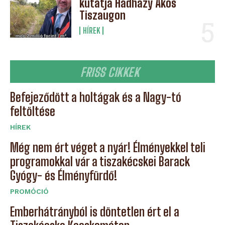
kutatja Hadházy Ákos
Tiszaugon
HÍREK
FRISS CIKKEK
Befejeződött a holtágak és a Nagy-tó
feltöltése
HÍREK
Még nem ért véget a nyár! Élményekkel teli
programokkal vár a tiszakécskei Barack
Gyógy- és Élményfürdő!
PROMÓCIÓ
Emberhátrányból is döntetlen ért el a