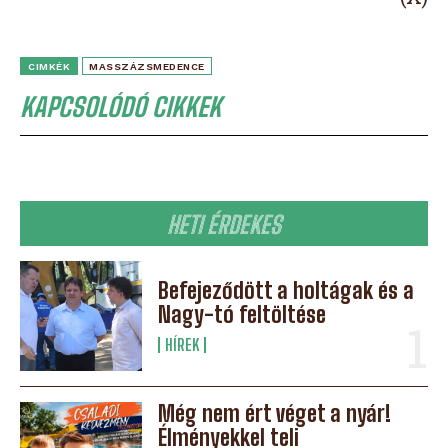
CIMKÉK
MASSZÁZSMEDENCE
KAPCSOLÓDÓ CIKKEK
HETI ÉRDEKES
Befejeződött a holtágak és a
Nagy-tó feltöltése
HÍREK
Még nem ért véget a nyár!
Élményekkel teli