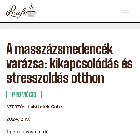
A masszázsmedencék
varázsa: kikapcsolódás és
stresszoldás otthon
PROMÓCIÓ
Lakitelek Cafe
SZERZŐ:
2024.12.19.
olvasási idő
1
perc