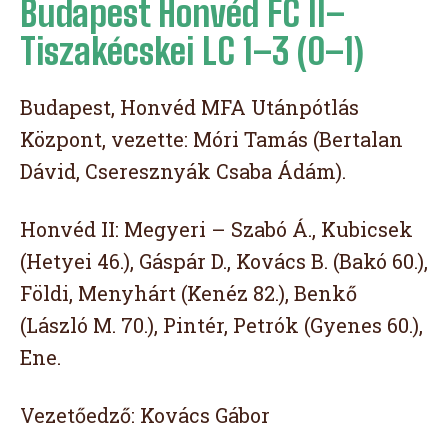
Budapest Honvéd FC II–
Tiszakécskei LC 1–3 (0–1)
Budapest, Honvéd MFA Utánpótlás
Központ, vezette: Móri Tamás (Bertalan
Dávid, Cseresznyák Csaba Ádám).
Honvéd II: Megyeri – Szabó Á., Kubicsek
(Hetyei 46.), Gáspár D., Kovács B. (Bakó 60.),
Földi, Menyhárt (Kenéz 82.), Benkő
(László M. 70.), Pintér, Petrók (Gyenes 60.),
Ene.
Vezetőedző: Kovács Gábor