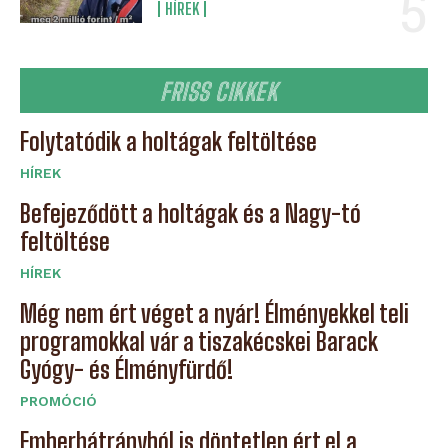
HÍREK
FRISS CIKKEK
Folytatódik a holtágak feltöltése
HÍREK
Befejeződött a holtágak és a Nagy-tó
feltöltése
HÍREK
Még nem ért véget a nyár! Élményekkel teli
programokkal vár a tiszakécskei Barack
Gyógy- és Élményfürdő!
PROMÓCIÓ
Emberhátrányból is döntetlen ért el a