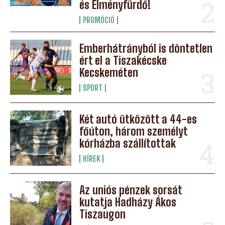
és Élményfürdő!
PROMÓCIÓ
Emberhátrányból is döntetlen
ért el a Tiszakécske
Kecskeméten
SPORT
Két autó ütközött a 44-es
főúton, három személyt
kórházba szállítottak
HÍREK
Az uniós pénzek sorsát
kutatja Hadházy Ákos
Tiszaugon