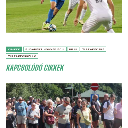
CIMKÉK
BUDAPEST HONVÉD FC II
NB III
TISZAKÉCSKE
TISZAKÉCSKEI LC
KAPCSOLÓDÓ CIKKEK