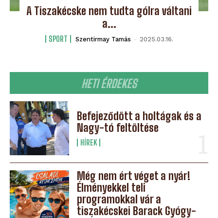
A Tiszakécske nem tudta gólra váltani
a...
SPORT
Szentirmay Tamás
-
2025.03.16.
HETI ÉRDEKES
Befejeződött a holtágak és a
Nagy-tó feltöltése
HÍREK
Még nem ért véget a nyár!
Élményekkel teli
programokkal vár a
tiszakécskei Barack Gyógy-