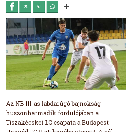
Az NB III-as labdarúgó bajnokság
huszonharmadik fordulójában a
Tiszakécskei LC csapata a Budapest
Honvéd FC II otthonába utazott. A cél