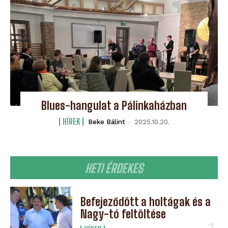
Blues-hangulat a Pálinkaházban
HÍREK
Beke Bálint
-
2025.10.20.
HETI ÉRDEKES
Befejeződött a holtágak és a
Nagy-tó feltöltése