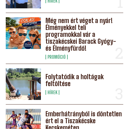
HÍREK
Még nem ért véget a nyár!
Élményekkel teli
programokkal vár a
tiszakécskei Barack Gyógy-
és Élményfürdő!
PROMÓCIÓ
Folytatódik a holtágak
feltöltése
HÍREK
Emberhátrányból is döntetlen
ért el a Tiszakécske
Kecskeméten