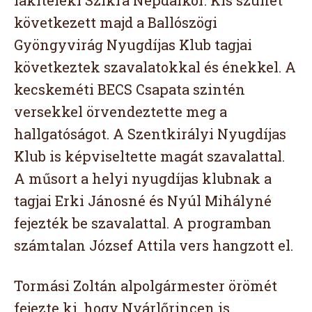
lakiteleki Szikra Népdalkör. Kis szünet
következett majd a Ballószögi
Gyöngyvirág Nyugdíjas Klub tagjai
következtek szavalatokkal és énekkel. A
kecskeméti BECS Csapata szintén
versekkel örvendeztette meg a
hallgatóságot. A Szentkirályi Nyugdíjas
Klub is képviseltette magát szavalattal.
A műsort a helyi nyugdíjas klubnak a
tagjai Erki Jánosné és Nyúl Mihályné
fejezték be szavalattal. A programban
számtalan József Attila vers hangzott el.
Tormási Zoltán alpolgármester örömét
fejezte ki, hogy Nyárlőrincen is