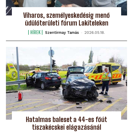
Viharos, személyeskedésig menő
üdülőterületi fórum Lakiteleken
HÍREK
Szentirmay Tamás
-
2026.05.18.
Hatalmas baleset a 44-es főút
tiszakécskei elágazásánál