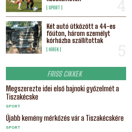
SPORT
Két autó ütközött a 44-es
főúton, három személyt
kórházba szállítottak
HÍREK
FRISS CIKKEK
Megszerezte idei első bajnoki győzelmét a
Tiszakécske
SPORT
Újabb kemény mérkőzés vár a Tiszakécskére
SPORT