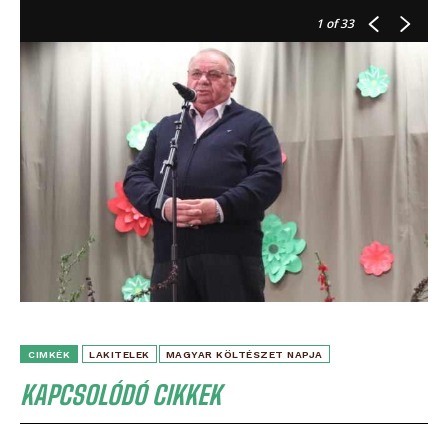
1
of 33
CIMKÉK
LAKITELEK
MAGYAR KÖLTÉSZET NAPJA
KAPCSOLÓDÓ CIKKEK