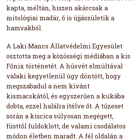
kapta, méltán, hiszen akárcsak a
mitológiai madár, ő is újjászületik a
hamvakból.
A Laki Mancs Állatvédelmi Egyesület
osztotta meg a közösségi médiában a kis
Főnix történetét. A húsvét elmúltával
valaki kegyetlenül úgy döntött, hogy
megszabadul a nem kívánt
kismacskától, és egyszerűen a kukába
dobta, ezzel halálra ítélve őt. A tűzeset
során a kiscica súlyosan megégett,
füsttől fuldoklott, de valami csodálatos
módon életben maradt. A fél oldalán a