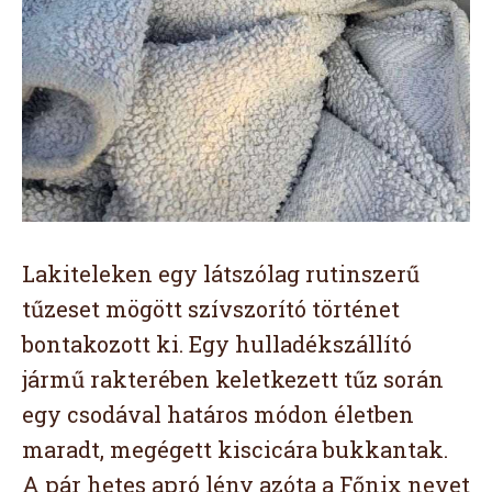
Lakiteleken egy látszólag rutinszerű
tűzeset mögött szívszorító történet
bontakozott ki. Egy hulladékszállító
jármű rakterében keletkezett tűz során
egy csodával határos módon életben
maradt, megégett kiscicára bukkantak.
A pár hetes apró lény azóta a Főnix nevet