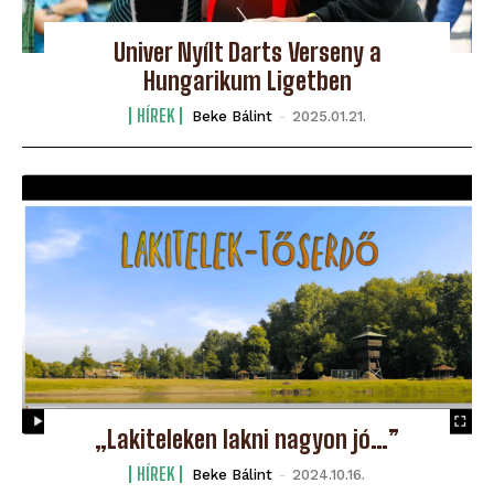
Univer Nyílt Darts Verseny a
Hungarikum Ligetben
HÍREK
Beke Bálint
-
2025.01.21.
„Lakiteleken lakni nagyon jó…”
HÍREK
Beke Bálint
-
2024.10.16.