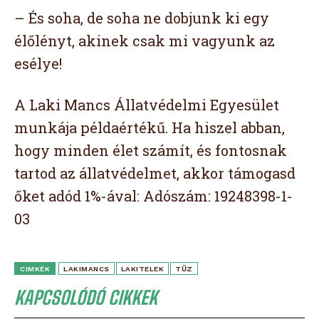
– És soha, de soha ne dobjunk ki egy
élőlényt, akinek csak mi vagyunk az
esélye!
A Laki Mancs Állatvédelmi Egyesület
munkája példaértékű. Ha hiszel abban,
hogy minden élet számít, és fontosnak
tartod az állatvédelmet, akkor támogasd
őket adód 1%-ával: Adószám: 19248398-1-
03
CIMKÉK
LAKIMANCS
LAKITELEK
TŰZ
KAPCSOLÓDÓ CIKKEK