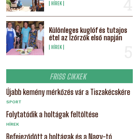
HÍREK
Különleges kuglóf és tutajos
étel az Ízőrzők első napján
HÍREK
FRISS CIKKEK
Újabb kemény mérkőzés vár a Tiszakécskére
SPORT
Folytatódik a holtágak feltöltése
HÍREK
Befejeződött a holtágak és a Nagy-tó