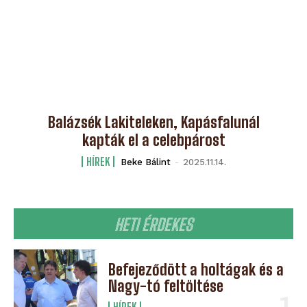
Balázsék Lakiteleken, Kapásfalunál
kapták el a celebpárost
HÍREK
Beke Bálint
-
2025.11.14.
HETI ÉRDEKES
Befejeződött a holtágak és a
Nagy-tó feltöltése
HÍREK