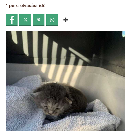
olvasási idő
1
perc