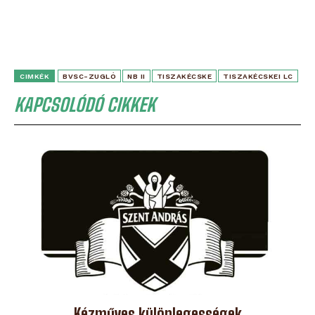
CIMKÉK
BVSC-ZUGLÓ
NB II
TISZAKÉCSKE
TISZAKÉCSKEI LC
KAPCSOLÓDÓ CIKKEK
Kézműves különlegességek