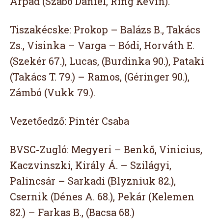
Árpád (Szabó Dániel, Ring Kevin).
Tiszakécske: Prokop – Balázs B., Takács
Zs., Visinka – Varga – Bódi, Horváth E.
(Szekér 67.), Lucas, (Burdinka 90.), Pataki
(Takács T. 79.) – Ramos, (Géringer 90.),
Zámbó (Vukk 79.).
Vezetőedző: Pintér Csaba
BVSC-Zugló: Megyeri – Benkő, Vinicius,
Kaczvinszki, Király Á. – Szilágyi,
Palincsár – Sarkadi (Blyzniuk 82.),
Csernik (Dénes A. 68.), Pekár (Kelemen
82.) – Farkas B., (Bacsa 68.)