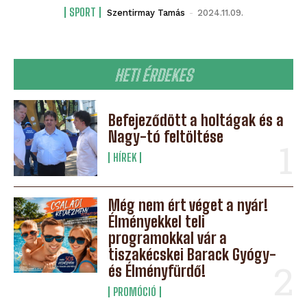
SPORT
Szentirmay Tamás
-
2024.11.09.
HETI ÉRDEKES
Befejeződött a holtágak és a
Nagy-tó feltöltése
HÍREK
Még nem ért véget a nyár!
Élményekkel teli
programokkal vár a
tiszakécskei Barack Gyógy-
és Élményfürdő!
PROMÓCIÓ