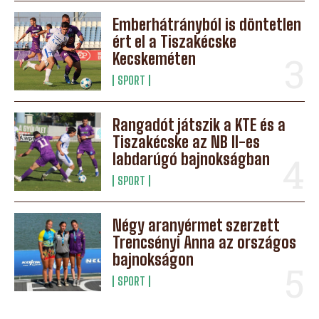
Emberhátrányból is döntetlen
ért el a Tiszakécske
Kecskeméten
SPORT
Rangadót játszik a KTE és a
Tiszakécske az NB II-es
labdarúgó bajnokságban
SPORT
Négy aranyérmet szerzett
Trencsényi Anna az országos
bajnokságon
SPORT