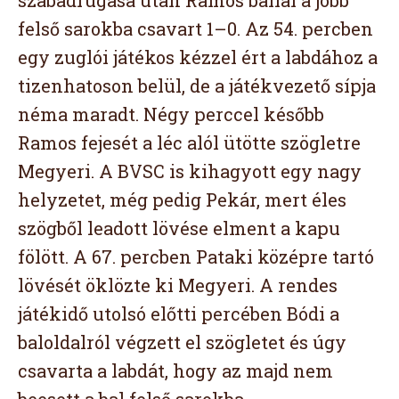
felső sarokba csavart 1–0. Az 54. percben
egy zuglói játékos kézzel ért a labdához a
tizenhatoson belül, de a játékvezető sípja
néma maradt. Négy perccel később
Ramos fejesét a léc alól ütötte szögletre
Megyeri. A BVSC is kihagyott egy nagy
helyzetet, még pedig Pekár, mert éles
szögből leadott lövése elment a kapu
fölött. A 67. percben Pataki középre tartó
lövését öklözte ki Megyeri. A rendes
játékidő utolsó előtti percében Bódi a
baloldalról végzett el szögletet és úgy
csavarta a labdát, hogy az majd nem
beesett a bal felső sarokba.