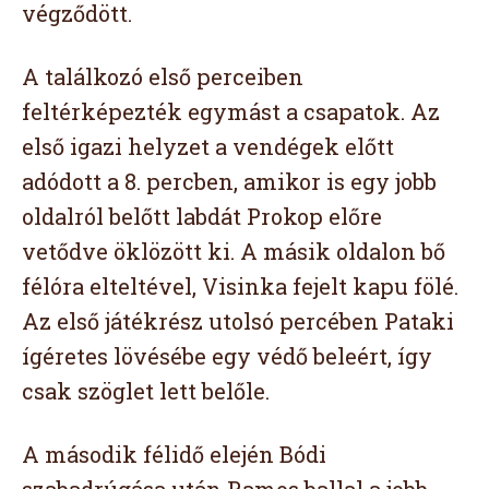
végződött.
A találkozó első perceiben
feltérképezték egymást a csapatok. Az
első igazi helyzet a vendégek előtt
adódott a 8. percben, amikor is egy jobb
oldalról belőtt labdát Prokop előre
vetődve öklözött ki. A másik oldalon bő
félóra elteltével, Visinka fejelt kapu fölé.
Az első játékrész utolsó percében Pataki
ígéretes lövésébe egy védő beleért, így
csak szöglet lett belőle.
A második félidő elején Bódi
szabadrúgása után Ramos ballal a jobb