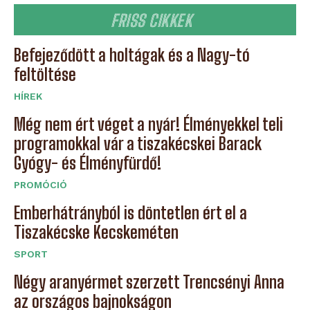
FRISS CIKKEK
Befejeződött a holtágak és a Nagy-tó
feltöltése
HÍREK
Még nem ért véget a nyár! Élményekkel teli
programokkal vár a tiszakécskei Barack
Gyógy- és Élményfürdő!
PROMÓCIÓ
Emberhátrányból is döntetlen ért el a
Tiszakécske Kecskeméten
SPORT
Négy aranyérmet szerzett Trencsényi Anna
az országos bajnokságon