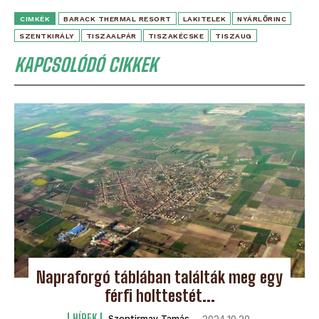
CIMKÉK
BARACK THERMAL RESORT
LAKITELEK
NYÁRLŐRINC
SZENTKIRÁLY
TISZAALPÁR
TISZAKÉCSKE
TISZAUG
KAPCSOLÓDÓ CIKKEK
Napraforgó táblában találták meg egy
férfi holttestét...
HÍREK
Szentirmay Tamás
-
2024.10.20.