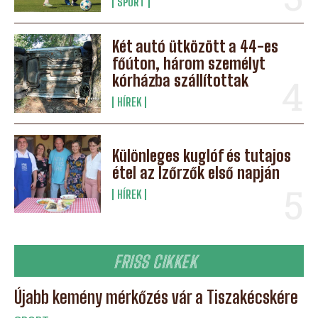
SPORT
Két autó ütközött a 44-es
főúton, három személyt
kórházba szállítottak
HÍREK
Különleges kuglóf és tutajos
étel az Ízőrzők első napján
HÍREK
FRISS CIKKEK
Újabb kemény mérkőzés vár a Tiszakécskére