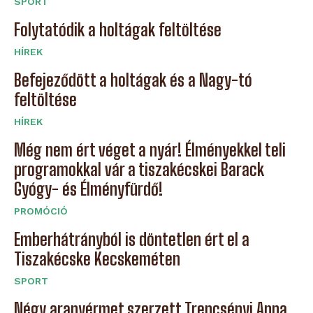
SPORT
Folytatódik a holtágak feltöltése
HÍREK
Befejeződött a holtágak és a Nagy-tó
feltöltése
HÍREK
Még nem ért véget a nyár! Élményekkel teli
programokkal vár a tiszakécskei Barack
Gyógy- és Élményfürdő!
PROMÓCIÓ
Emberhátrányból is döntetlen ért el a
Tiszakécske Kecskeméten
SPORT
Négy aranyérmet szerzett Trencsényi Anna