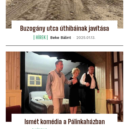
Buzogány utca úthibáinak javítása
HÍREK
Beke Bálint
-
2025.01.13.
Ismét komédia a Pálinkaházban