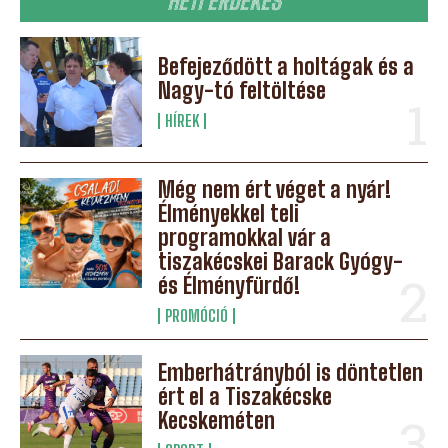
HETI ÉRDEKES
Befejeződött a holtágak és a
Nagy-tó feltöltése
HÍREK
Még nem ért véget a nyár!
Élményekkel teli
programokkal vár a
tiszakécskei Barack Gyógy-
és Élményfürdő!
PROMÓCIÓ
Emberhátrányból is döntetlen
ért el a Tiszakécske
Kecskeméten