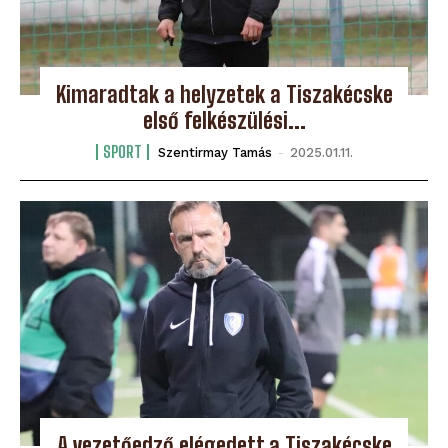
Kimaradtak a helyzetek a Tiszakécske
első felkészülési...
SPORT
Szentirmay Tamás
-
2025.01.11.
A vezetőedző elégedett a Tiszakécske