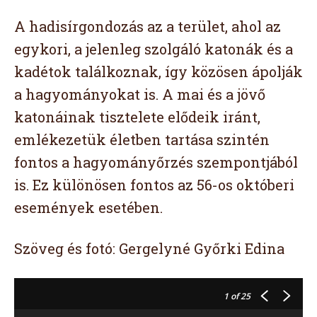
A hadisírgondozás az a terület, ahol az
egykori, a jelenleg szolgáló katonák és a
kadétok találkoznak, így közösen ápolják
a hagyományokat is. A mai és a jövő
katonáinak tisztelete elődeik iránt,
emlékezetük életben tartása szintén
fontos a hagyományőrzés szempontjából
is. Ez különösen fontos az 56-os októberi
események esetében.
Szöveg és fotó: Gergelyné Győrki Edina
1
of 25