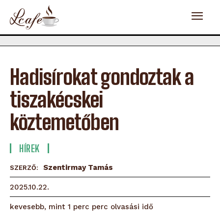
Hadisírokat gondoztak a
tiszakécskei
köztemetőben
HÍREK
Szentirmay Tamás
SZERZŐ:
2025.10.22.
olvasási idő
kevesebb, mint 1 perc
perc