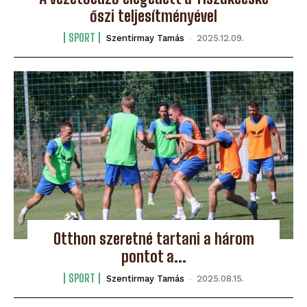
őszi teljesítményével
SPORT
Szentirmay Tamás
-
2025.12.09.
Otthon szeretné tartani a három
pontot a...
SPORT
Szentirmay Tamás
-
2025.08.15.