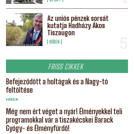
Az uniós pénzek sorsát
kutatja Hadházy Ákos
Tiszaugon
HÍREK
FRISS CIKKEK
Befejeződött a holtágak és a Nagy-tó
feltöltése
HÍREK
Még nem ért véget a nyár! Élményekkel teli
programokkal vár a tiszakécskei Barack
Gyógy- és Élményfürdő!