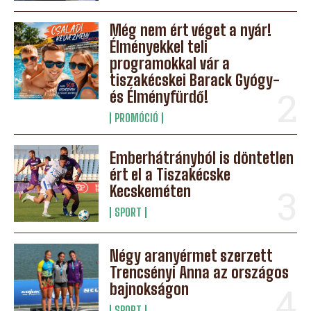
Még nem ért véget a nyár!
Élményekkel teli
programokkal vár a
tiszakécskei Barack Gyógy-
és Élményfürdő!
PROMÓCIÓ
Emberhátrányból is döntetlen
ért el a Tiszakécske
Kecskeméten
SPORT
Négy aranyérmet szerzett
Trencsényi Anna az országos
bajnokságon
SPORT