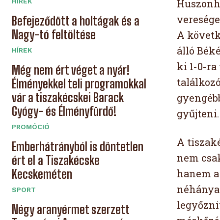
Huszonhá
HÍREK
veresége
Befejeződött a holtágak és a
Nagy-tó feltöltése
A követk
álló Bék
HÍREK
ki 1-0-ra
Még nem ért véget a nyár!
találkozó
Élményekkel teli programokkal
vár a tiszakécskei Barack
gyengébb
Gyógy- és Élményfürdő!
gyűjteni.
PROMÓCIÓ
A tiszak
Emberhátrányból is döntetlen
nem csak
ért el a Tiszakécske
hanem a 
Kecskeméten
néhányan
SPORT
legyőzniü
Négy aranyérmet szerzett