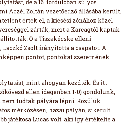
ytatást, de a 16. fordulóban súlyos
mi Aczél Zoltán vezetőedző állásába került.
etlent értek el, a kiesési zónához közel
 vereséggel zárták, mert a Karcagtól kaptak
állították. Ő a Tiszakécske elleni
 Laczkó Zsolt irányította a csapatot. A
enképpen pontot, pontokat szeretnének
lytatást, mint ahogyan kezdték. És itt
zőkövesd ellen idegenben 1-0) gondolunk,
t nem tudtak pályára lépni. Közülük
atos mérkőzésen, hazai pályán, sikerült
bb játékosa Lucas volt, aki így értékelte a