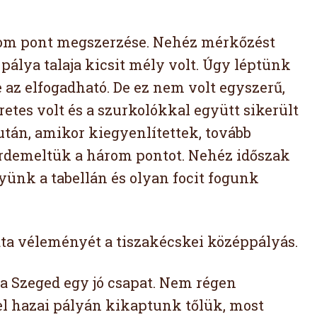
árom pont megszerzése. Nehéz mérkőzést
 pálya talaja kicsit mély volt. Úgy léptünk
az elfogadható. De ez nem volt egyszerű,
retes volt és a szurkolókkal együtt sikerült
tán, amikor kiegyenlítettek, tovább
érdemeltük a három pontot. Nehéz időszak
ünk a tabellán és olyan focit fogunk
dta véleményét a tiszakécskei középpályás.
 a Szeged egy jó csapat. Nem régen
zel hazai pályán kikaptunk tőlük, most