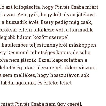
ó azt kifogásolta, hogy Pintér Csaba miért
is van. Az egyik, hogy két olyan játékost
e a huszadik évét. Esery pedig még csak,
 Soroksár elleni találkozó volt a harmadik
 legjobb három között szerepel
 fiatalember teljesítményéről másképpen
sery Desmond tehetséges kapus, de soha
oha nem játszik. Ezzel kapcsolatban a
lehetőség után jól szerepel, akkor viszont
az sem mellékes, hogy hosszútávon sok
labdarúgásnak, és értéke lehet
 miatt Pintér Csaba nem úgy cserél,