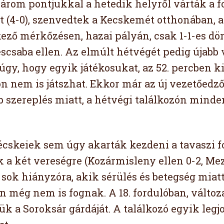
rom pontjukkal a hetedik helyről várták a fol
t (4-0), szenvedtek a Kecskemét otthonában, a
ező mérkőzésen, hazai pályán, csak 1-1-es dönt
éscsaba ellen. Az elmúlt hétvégét pedig újabb
 úgy, hogy egyik játékosukat, az 52. percben ki
n nem is játszhat. Ekkor már az új vezetőedző,
 szereplés miatt, a hétvégi találkozón mind
écskeiek sem úgy akarták kezdeni a tavaszi fo
 a két vereségre (Kozármisleny ellen 0-2, Me
sok hiányzóra, akik sérülés és betegség miat
 még nem is fognak. A 18. fordulóban, változ
k a Soroksár gárdáját. A találkozó egyik legjo