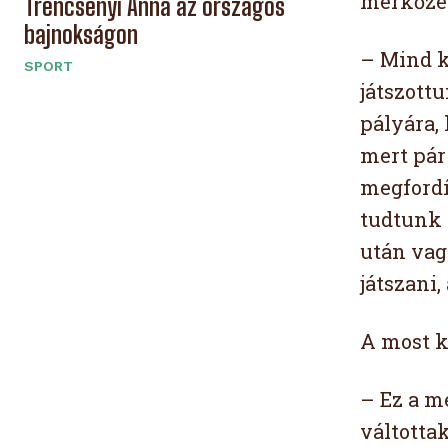
mérkőzés
Trencsényi Anna az országos
bajnokságon
– Mind k
SPORT
játszottu
pályára,
mert pár 
megfordí
tudtunk 
után vag
játszani,
A most k
– Ez a m
váltotta