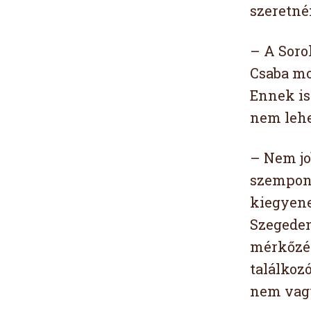
szeretné
– A Soro
Csaba mo
Ennek is
nem lehe
– Nem jo
szempont
kiegyene
Szegeden
mérkőzés
találkozó
nem vagy