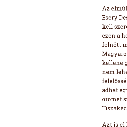
Az elmúl
Esery De
kell sze
ezen a hé
felnőtt 
Magyaror
kellene 
nem lehe
felelőss
adhat eg
örömet s
Tiszakéc
Azt is e