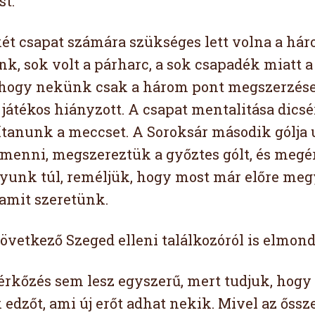
t.
ét csapat számára szükséges lett volna a h
nk, sok volt a párharc, a sok csapadék miatt a
 hogy nekünk csak a három pont megszerzése 
játékos hiányzott. A csapat mentalitása dicsé
tanunk a meccset. A Soroksár második gólja u
menni, megszereztük a győztes gólt, és meg
yunk túl, reméljük, hogy most már előre megy
 amit szeretünk.
övetkező Szeged elleni találkozóról is elmon
érkőzés sem lesz egyszerű, mert tudjuk, hogy
k edzőt, ami új erőt adhat nekik. Mivel az őss