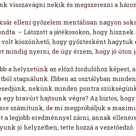
nk visszavágni nekik és megszerezni a három
ksár elleni győzelem mentálisan nagyon sokat
ndta. – Látszott a játékosokon, hogy hisznek 
 volt köszönhető, hogy győztesként hagytuk el
t mindig nyerni, de úgy érzem, hogy jó úton 
bb a helyzetünk az előző fordulóhoz képest, a 
ból stagnálunk. Ebben az osztályban minden
sedjünk, nekünk minden pontra szükségünk v
 egy bravúrt hajtsunk végre? Az biztos, hogy
re számítunk, de mi megpróbáljuk a maximum
t a legjobb eredménnyel zárni, annak ellenére
unk jó helyzetben, tette hozzá a vezetőedző.