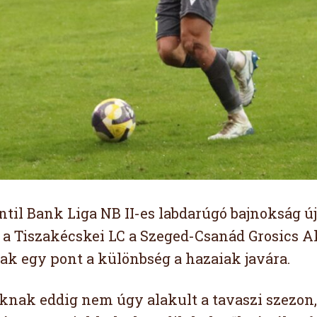
til Bank Liga NB II-es labdarúgó bajnokság úja
a Tiszakécskei LC a Szeged-Csanád Grosics A
sak egy pont a különbség a hazaiak javára.
knak eddig nem úgy alakult a tavaszi szezon,