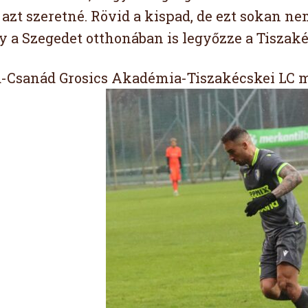
azt szeretné. Rövid a kispad, de ezt sokan nem
gy a Szegedet otthonában is legyőzze a Tiszak
-Csanád Grosics Akadémia-Tiszakécskei LC m