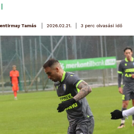
olvasási idő
entirmay Tamás
3
perc
2026.02.21.