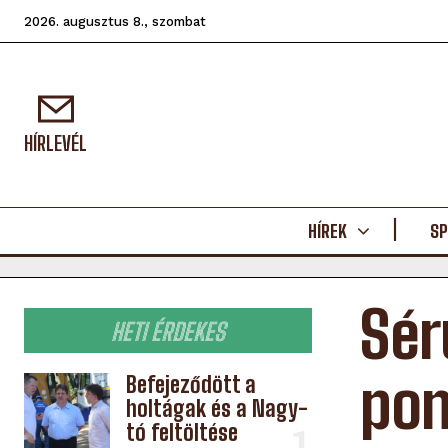
2026. augusztus 8., szombat
HÍRLEVÉL
HÍREK
SP
Sér
HETI ÉRDEKES
pon
Befejeződött a
holtágak és a Nagy-
tó feltöltése