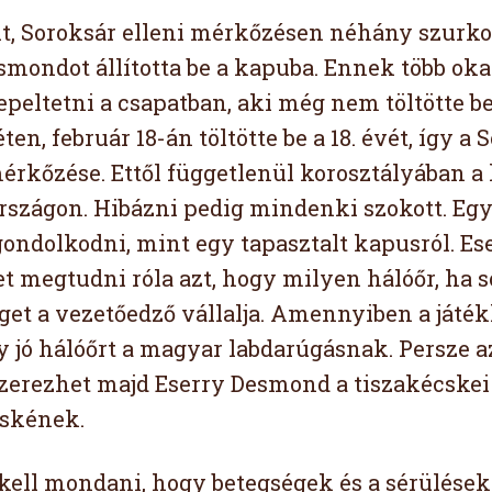
t, Soroksár elleni mérkőzésen néhány szurkol
smondot állította be a kapuba. Ennek több oka 
repeltetni a csapatban, aki még nem töltötte b
ten, február 18-án töltötte be a 18. évét, így a
mérkőzése. Ettől függetlenül korosztályában a
szágon. Hibázni pedig mindenki szokott. Egy
gondolkodni, mint egy tapasztalt kapusról. E
t megtudni róla azt, hogy milyen hálóőr, ha s
éget a vezetőedző vállalja. Amennyiben a játék
y jó hálóőrt a magyar labdarúgásnak. Persze 
zerezhet majd Eserry Desmond a tiszakécskei 
skének.
l kell mondani, hogy betegségek és a sérülések