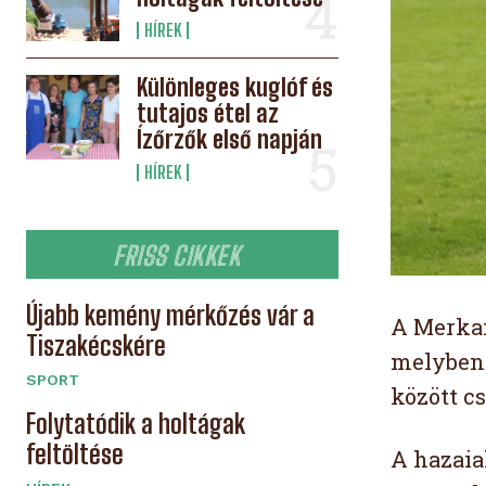
HÍREK
Különleges kuglóf és
tutajos étel az
Ízőrzők első napján
HÍREK
FRISS CIKKEK
Újabb kemény mérkőzés vár a
A Merkan
Tiszakécskére
melyben 
SPORT
között c
Folytatódik a holtágak
feltöltése
A hazaia