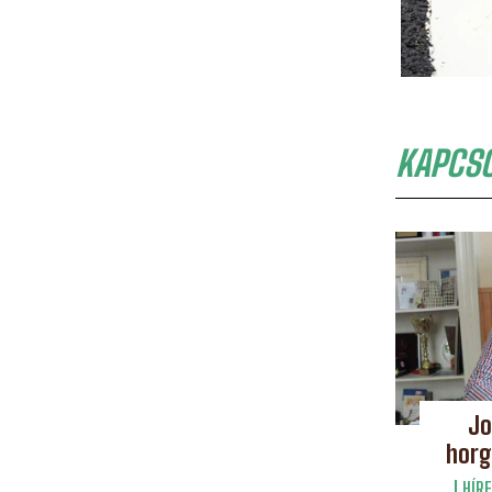
KAPCS
Jo
horg
HÍRE