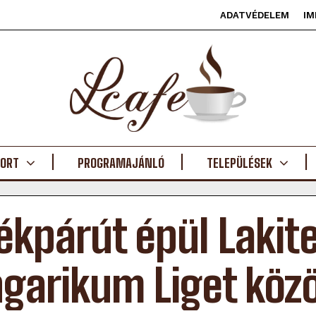
ADATVÉDELEM
IM
ORT
PROGRAMAJÁNLÓ
TELEPÜLÉSEK
ékpárút épül Lakite
garikum Liget közö