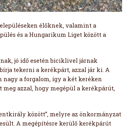
településeken élőknek, valamint a
pülés és a Hungarikum Liget között a
ak, jó idő esetén biciklivel járnak
írja tekerni a kerékpárt, azzal jár ki. A
 nagy a forgalom, így a két keréken
t meg azzal, hogy megépül a kerékpárút,
zentkirály között”, melyre az önkormányzat
zesült. A megépítésre kerülő kerékpárút