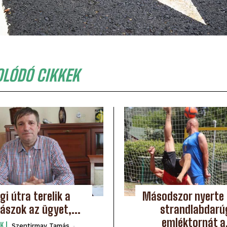
OLÓDÓ CIKKEK
gi útra terelik a
Másodszor nyerte
ászok az ügyet,...
strandlabdarú
emléktornát a.
K
Szentirmay Tamás
-