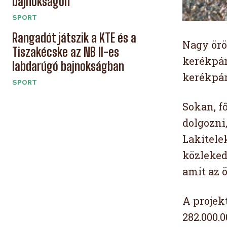
bajnokságon
SPORT
Rangadót játszik a KTE és a
Nagy örö
Tiszakécske az NB II-es
kerékpár
labdarúgó bajnokságban
kerékpár
SPORT
Sokan, f
dolgozni,
Lakitele
közleked
amit az 
A projek
282.000.