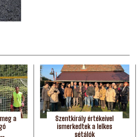
 meg a
Szentkirály értékeivel
gó
ismerkedtek a lelkes
..
sétálók