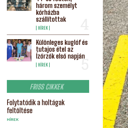
három személyt
kórházba
szállítottak
HÍREK
Különleges kuglóf és
tutajos étel az
Ízőrzők első napján
HÍREK
FRISS CIKKEK
Folytatódik a holtágak
feltöltése
HÍREK