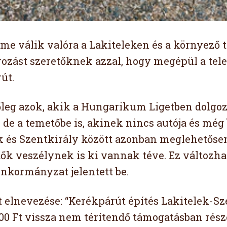
me válik valóra a Lakiteleken és a környező 
ozást szeretőknek azzal, hogy megépül a tele
út.
őleg azok, akik a Hungarikum Ligetben dolgozn
 de a temetőbe is, akinek nincs autója és még b
k és Szentkirály között azonban meglehetősen
ők veszélynek is ki vannak téve. Ez változha
önkormányzat jelentett be.
t elnevezése: “Kerékpárút építés Lakitelek-S
000 Ft vissza nem térítendő támogatásban rés