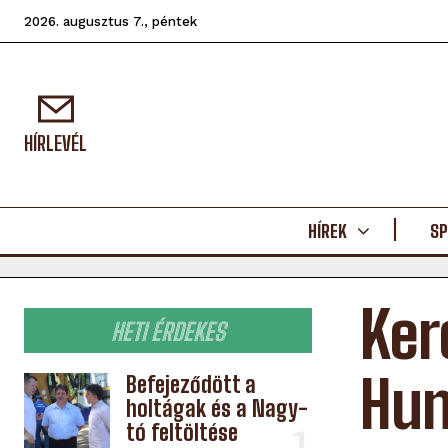
2026. augusztus 7., péntek
HÍRLEVÉL
HÍREK
SP
Ker
HETI ÉRDEKES
Hun
Befejeződött a
holtágak és a Nagy-
tó feltöltése