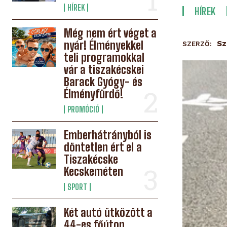
HÍREK
HÍREK
Még nem ért véget a
nyár! Élményekkel
Sz
SZERZŐ:
teli programokkal
vár a tiszakécskei
Barack Gyógy- és
Élményfürdő!
PROMÓCIÓ
Emberhátrányból is
döntetlen ért el a
Tiszakécske
Kecskeméten
SPORT
Két autó ütközött a
44-es főúton,