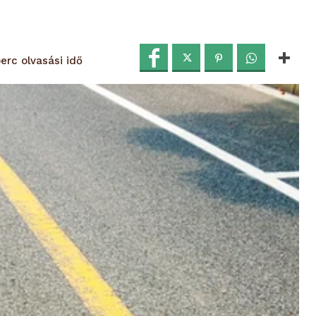
olvasási idő
erc