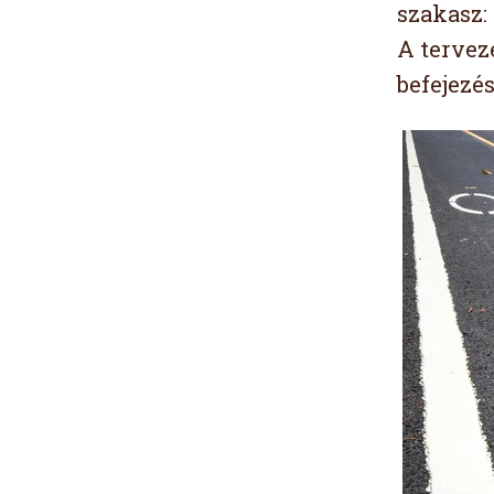
szakasz:
A tervez
befejezés