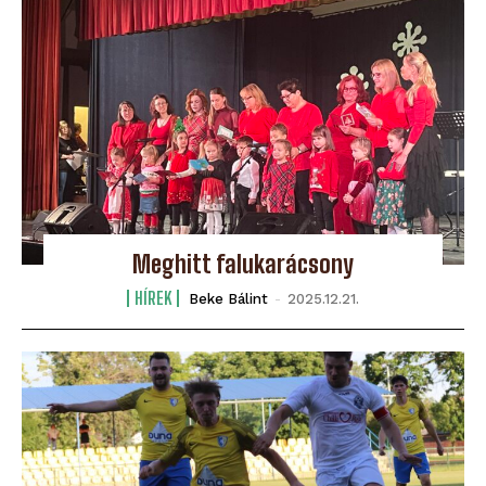
Meghitt falukarácsony
HÍREK
Beke Bálint
-
2025.12.21.