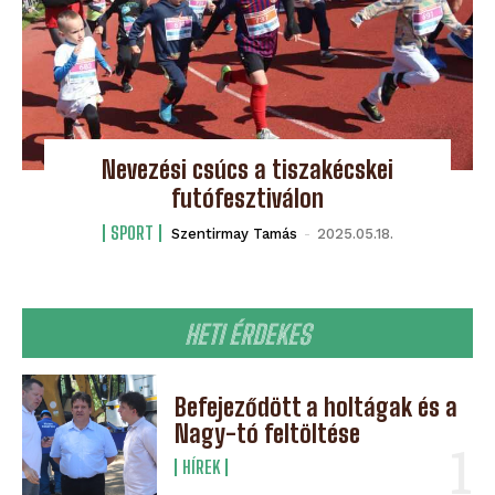
Nevezési csúcs a tiszakécskei
futófesztiválon
SPORT
Szentirmay Tamás
-
2025.05.18.
HETI ÉRDEKES
Befejeződött a holtágak és a
Nagy-tó feltöltése
HÍREK