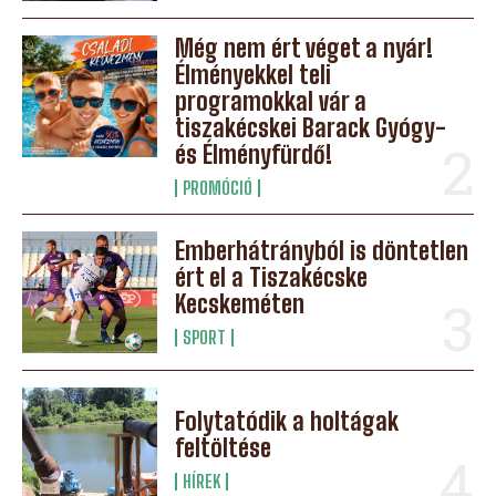
Még nem ért véget a nyár!
Élményekkel teli
programokkal vár a
tiszakécskei Barack Gyógy-
és Élményfürdő!
PROMÓCIÓ
Emberhátrányból is döntetlen
ért el a Tiszakécske
Kecskeméten
SPORT
Folytatódik a holtágak
feltöltése
HÍREK