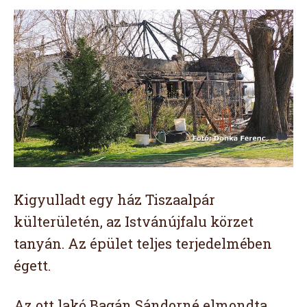
Kigyulladt egy ház Tiszaalpár
külterületén, az Istvánújfalu körzet
tanyán. Az épület teljes terjedelmében
égett.
Az ott lakó Bagán Sándorné elmondta,