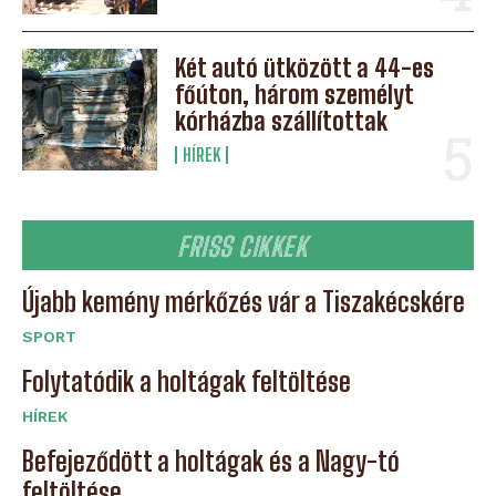
Két autó ütközött a 44-es
főúton, három személyt
kórházba szállítottak
HÍREK
FRISS CIKKEK
Újabb kemény mérkőzés vár a Tiszakécskére
SPORT
Folytatódik a holtágak feltöltése
HÍREK
Befejeződött a holtágak és a Nagy-tó
feltöltése