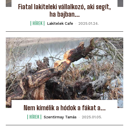
Fiatal lakiteleki vállalkozó, aki segít,
ha bajban...
HÍREK
Lakitelek Cafe
-
2025.01.24.
Nem kímélik a hódok a fákat a...
HÍREK
Szentirmay Tamás
-
2025.01.05.