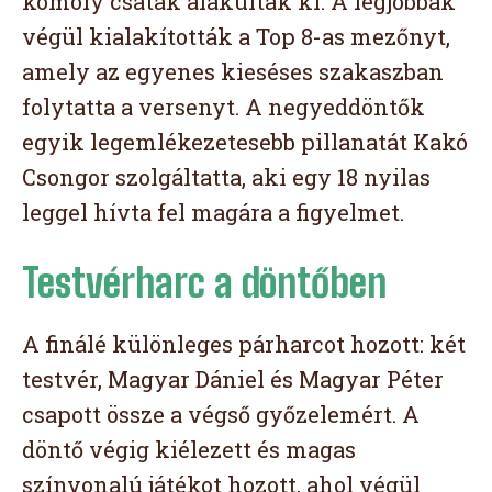
komoly csaták alakultak ki. A legjobbak
végül kialakították a Top 8-as mezőnyt,
amely az egyenes kieséses szakaszban
folytatta a versenyt. A negyeddöntők
egyik legemlékezetesebb pillanatát Kakó
Csongor szolgáltatta, aki egy 18 nyilas
leggel hívta fel magára a figyelmet.
Testvérharc a döntőben
A finálé különleges párharcot hozott: két
testvér, Magyar Dániel és Magyar Péter
csapott össze a végső győzelemért. A
döntő végig kiélezett és magas
színvonalú játékot hozott, ahol végül