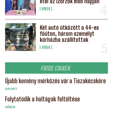
étel az Ízőrzők első napján
HÍREK
Két autó ütközött a 44-es
főúton, három személyt
kórházba szállítottak
HÍREK
FRISS CIKKEK
Újabb kemény mérkőzés vár a Tiszakécskére
SPORT
Folytatódik a holtágak feltöltése
HÍREK