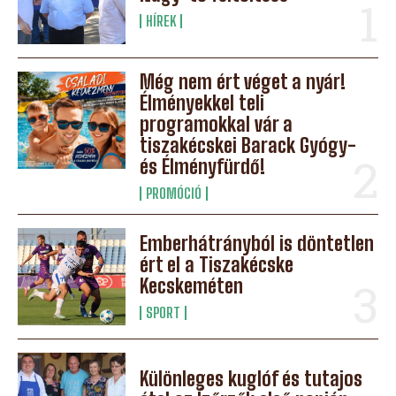
HÍREK
Még nem ért véget a nyár!
Élményekkel teli
programokkal vár a
tiszakécskei Barack Gyógy-
és Élményfürdő!
PROMÓCIÓ
Emberhátrányból is döntetlen
ért el a Tiszakécske
Kecskeméten
SPORT
Különleges kuglóf és tutajos