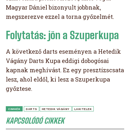
Magyar Dániel bizonyult jobbnak,
megszerezve ezzel a torna győzelmét.
Folytatás: jön a Szuperkupa
A következő darts eseményen a Hetedik
Vágány Darts Kupa eddigi dobogósai
kapnak meghívást. Ez egy presztízscsata
lesz, ahol eldől, ki lesz a Szuperkupa
győztese.
CIMKÉK
DARTS
HETEDIK VÁGÁNY
LAKITELEK
KAPCSOLÓDÓ CIKKEK