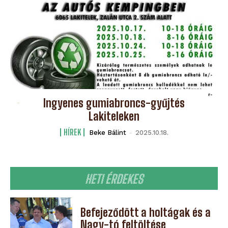
Ingyenes gumiabroncs-gyűjtés
Lakiteleken
HÍREK
Beke Bálint
-
2025.10.18.
HETI ÉRDEKES
Befejeződött a holtágak és a
Nagy-tó feltöltése