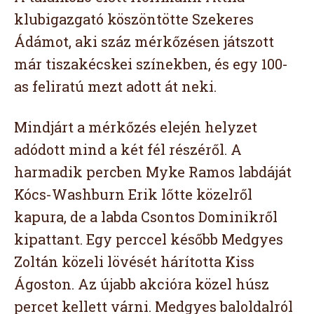
klubigazgató köszöntötte Szekeres
Ádámot, aki száz mérkőzésen játszott
már tiszakécskei színekben, és egy 100-
as feliratú mezt adott át neki.
Mindjárt a mérkőzés elején helyzet
adódott mind a két fél részéről. A
harmadik percben Myke Ramos labdáját
Kócs-Washburn Erik lőtte közelről
kapura, de a labda Csontos Dominikről
kipattant. Egy perccel később Medgyes
Zoltán közeli lövését hárította Kiss
Ágoston. Az újabb akcióra közel húsz
percet kellett várni. Medgyes baloldalról