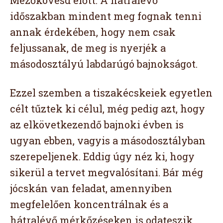
Mezőkövesd előtt. A hátralévő
időszakban mindent meg fognak tenni
annak érdekében, hogy nem csak
feljussanak, de meg is nyerjék a
másodosztályú labdarúgó bajnokságot.
Ezzel szemben a tiszakécskeiek egyetlen
célt tűztek ki célul, még pedig azt, hogy
az elkövetkezendő bajnoki évben is
ugyan ebben, vagyis a másodosztályban
szerepeljenek. Eddig úgy néz ki, hogy
sikerül a tervet megvalósítani. Bár még
jócskán van feladat, amennyiben
megfelelően koncentrálnak és a
hátralévő mérkőzéseken is odateszik