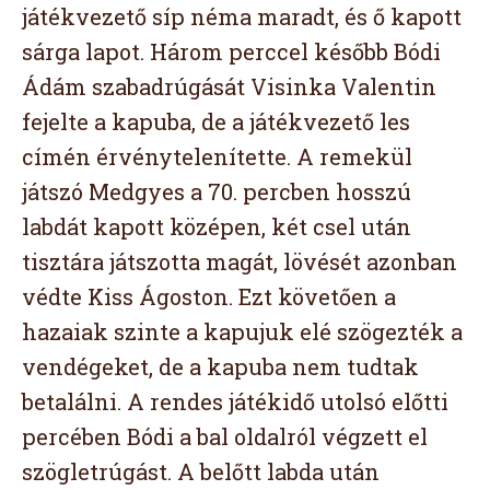
játékvezető síp néma maradt, és ő kapott
sárga lapot. Három perccel később Bódi
Ádám szabadrúgását Visinka Valentin
fejelte a kapuba, de a játékvezető les
címén érvénytelenítette. A remekül
játszó Medgyes a 70. percben hosszú
labdát kapott középen, két csel után
tisztára játszotta magát, lövését azonban
védte Kiss Ágoston. Ezt követően a
hazaiak szinte a kapujuk elé szögezték a
vendégeket, de a kapuba nem tudtak
betalálni. A rendes játékidő utolsó előtti
percében Bódi a bal oldalról végzett el
szögletrúgást. A belőtt labda után