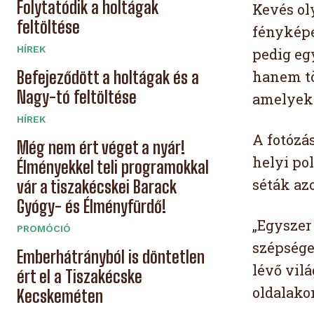
Folytatódik a holtágak
Kevés ol
feltöltése
fényképe
HÍREK
pedig eg
Befejeződött a holtágak és a
hanem tö
Nagy-tó feltöltése
amelyek 
HÍREK
A fotózá
Még nem ért véget a nyár!
helyi po
Élményekkel teli programokkal
séták az
vár a tiszakécskei Barack
Gyógy- és Élményfürdő!
„Egyszer
PROMÓCIÓ
szépségei
Emberhátrányból is döntetlen
lévő vil
ért el a Tiszakécske
oldalako
Kecskeméten