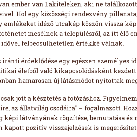
yan ember van Lakiteleken, aki ne találkozot
ivel. Hol egy közösségi rendezvény pillanata
y emlékeket idéző utcakép köszön vissza ké
rténetet mesélnek a településről, az itt élő e
idővel felbecsülhetetlen értékké válnak.
s iránti érdeklődése egy egészen személyes id
litikai életből való kikapcsolódásként kezdett
onban hamarosan új látásmódot nyitottak meg 
 csak jött a késztetés a fotózáshoz. Figyelme
re, az állatvilág csodáira” – fogalmazott. Hoz
ág képi látványának rögzítése, bemutatása és
n kapott pozitív visszajelzések is megerősítet