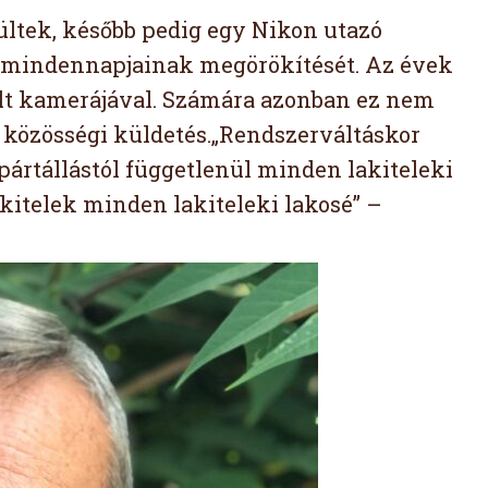
ltek, később pedig egy Nikon utazó
és mindennapjainak megörökítését. Az évek
lt kamerájával. Számára azonban ez nem
 közösségi küldetés.„Rendszerváltáskor
pártállástól függetlenül minden lakiteleki
akitelek minden lakiteleki lakosé” –