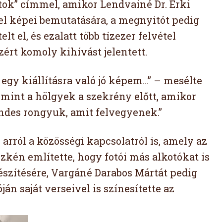
atok” címmel, amikor Lendvainé Dr. Erki
fel képei bemutatására, a megnyitót pedig
t el, és ezalatt több tízezer felvétel
zért komoly kihívást jelentett.
egy kiállításra való jó képem…” – mesélte
 mint a hölgyek a szekrény előtt, amikor
endes rongyuk, amit felvegyenek.”
arról a közösségi kapcsolatról is, amely az
szkén említette, hogy fotói más alkotókat is
észítésére, Vargáné Darabos Mártát pedig
án saját verseivel is színesítette az