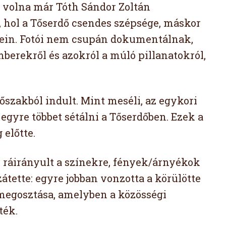
t volna már Tóth Sándor Zoltán
, hol a Tőserdő csendes szépsége, máskor
pein. Fotói nem csupán dokumentálnak,
mberekről és azokról a múló pillanatokról,
őszakból indult. Mint meséli, az egykori
 egyre többet sétálni a Tőserdőben. Ezek a
előtte.
m ráirányult a színekre, fények/árnyékok
zátette: egyre jobban vonzotta a körülötte
 megosztása, amelyben a közösségi
ték.