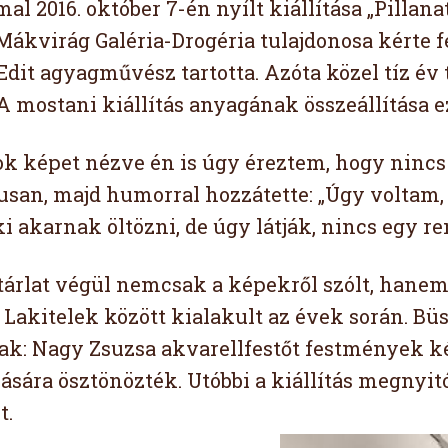
al 2016. október 7-én nyílt kiállítása „Pillan
 Mákvirág Galéria-Drogéria tulajdonosa kérte 
dit agyagművész tartotta. Azóta közel tíz év tel
 A mostani kiállítás anyagának összeállítása e
ok képet nézve én is úgy éreztem, hogy nincs 
usan, majd humorral hozzátette: „Úgy voltam,
i akarnak öltözni, de úgy látják, nincs egy r
 tárlat végül nemcsak a képekről szólt, hanem 
s Lakitelek között kialakult az évek során. Bü
tak: Nagy Zsuzsa akvarellfestőt festmények k
ására ösztönözték. Utóbbi a kiállítás megnyitój
t.