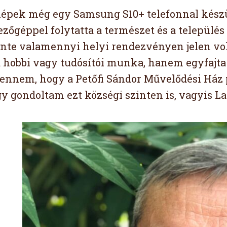
képek még egy Samsung S10+ telefonnal készü
zőgéppel folytatta a természet és a települ
inte valamennyi helyi rendezvényen jelen vo
 hobbi vagy tudósítói munka, hanem egyfajta
bennem, hogy a Petőfi Sándor Művelődési Ház 
Így gondoltam ezt községi szinten is, vagyis L