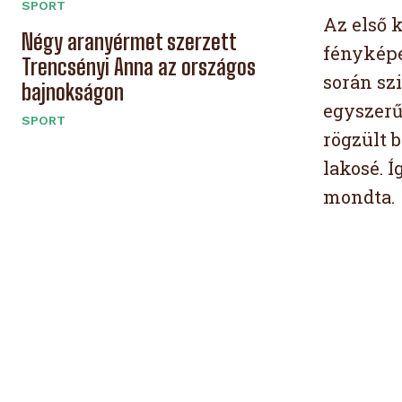
SPORT
Az első 
Négy aranyérmet szerzett
fényképe
Trencsényi Anna az országos
során sz
bajnokságon
egyszerű
SPORT
rögzült 
lakosé. 
mondta.