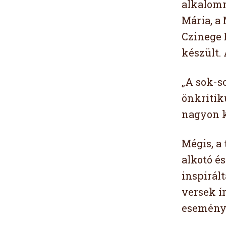
alkalomm
Mária, a
Czinege E
készült.
„A sok-s
önkritik
nagyon k
Mégis, a
alkotó é
inspirál
versek ír
esemény