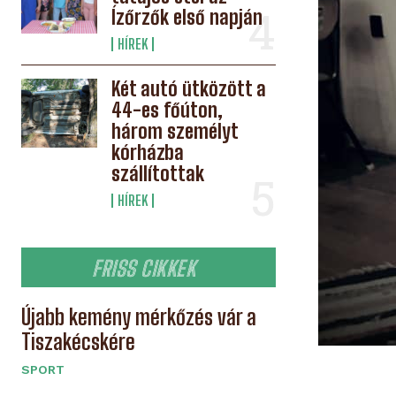
Ízőrzők első napján
HÍREK
Két autó ütközött a
44-es főúton,
három személyt
kórházba
szállítottak
HÍREK
FRISS CIKKEK
Újabb kemény mérkőzés vár a
Tiszakécskére
SPORT