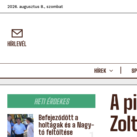
2026. augusztus 8., szombat
HÍRLEVÉL
HÍREK
SP
A p
HETI ÉRDEKES
Zol
Befejeződött a
holtágak és a Nagy-
tó feltöltése