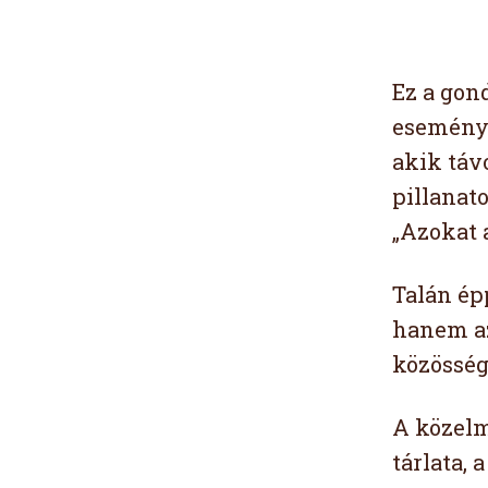
Ez a gon
eseményt
akik táv
pillanat
„Azokat 
Talán épp
hanem az
közösség 
A közelm
tárlata, 