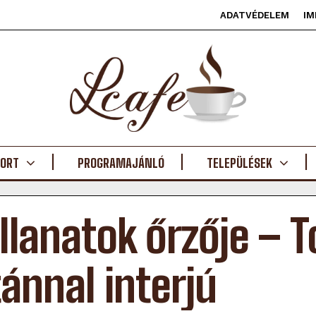
ADATVÉDELEM
IM
ORT
PROGRAMAJÁNLÓ
TELEPÜLÉSEK
illanatok őrzője – 
tánnal interjú