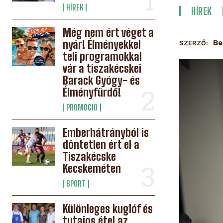
HÍREK
HÍREK
Még nem ért véget a
nyár! Élményekkel
Be
SZERZŐ:
teli programokkal
vár a tiszakécskei
Barack Gyógy- és
Élményfürdő!
PROMÓCIÓ
Emberhátrányból is
döntetlen ért el a
Tiszakécske
Kecskeméten
SPORT
Különleges kuglóf és
tutajos étel az