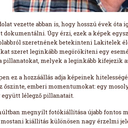
dolat vezette abban is, hogy hosszú évek óta 
 dokumentálni. Úgy érzi, ezek a képek egysz
olabbról szeretnének betekinteni Lakitelek él
okat szeret leginkább megörökíteni egy esemé
a pillanatokat, melyek a leginkább kifejezik a
en ez a hozzáállás adja képeinek hitelességét.
 őszinte, emberi momentumokat: egy mosolyt
együtt lélegző pillanatait.
últban megnyílt fotókiállítása újabb fontos m
a mostani kiállítás különösen nagy érzelmi jel