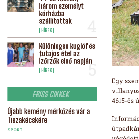
három személyt
kórházba
szállítottak
HÍREK
Különleges kuglóf és
tutajos étel az
Ízőrzők első napján
HÍREK
Egy szem
villanyo
FRISS CIKKEK
4615-ös ú
Újabb kemény mérkőzés vár a
Informác
Tiszakécskére
útpadkár
SPORT
vágódott,