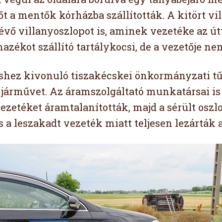
őt a mentők kórházba szállították. A kitört v
lévő villanyoszlopot is, aminek vezetéke az ú
azékot szállító tartálykocsi, de a vezetője ne
hez kivonuló tiszakécskei önkormányzati tűzo
t járművet. Az áramszolgáltató munkatársai is 
ezetéket áramtalanították, majd a sérült oszl
s a leszakadt vezeték miatt teljesen lezárták 