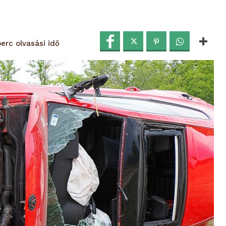
olvasási idő
erc