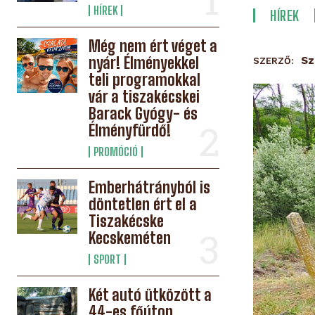
HÍREK
HÍREK
Még nem ért véget a
nyár! Élményekkel
Sz
SZERZŐ:
teli programokkal
vár a tiszakécskei
Barack Gyógy- és
Élményfürdő!
PROMÓCIÓ
Emberhátrányból is
döntetlen ért el a
Tiszakécske
Kecskeméten
SPORT
Két autó ütközött a
44-es főúton,