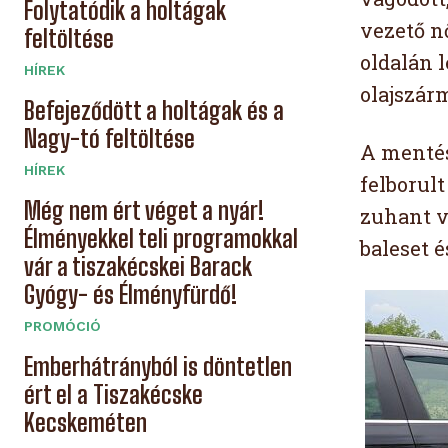
Folytatódik a holtágak
vezető n
feltöltése
oldalán 
HÍREK
olajszárm
Befejeződött a holtágak és a
Nagy-tó feltöltése
A mentés
HÍREK
felborul
Még nem ért véget a nyár!
zuhant v
Élményekkel teli programokkal
baleset é
vár a tiszakécskei Barack
Gyógy- és Élményfürdő!
PROMÓCIÓ
Emberhátrányból is döntetlen
ért el a Tiszakécske
Kecskeméten