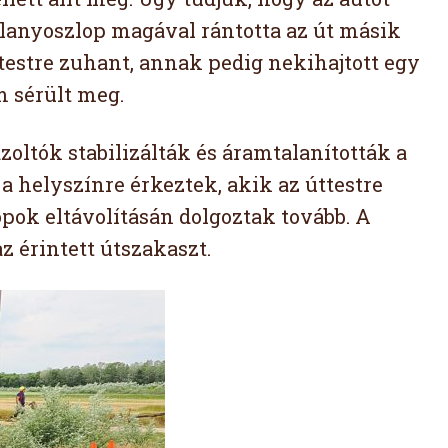
illanyoszlop magával rántotta az út másik
ttestre zuhant, annak pedig nekihajtott egy
m sérült meg.
ltók stabilizálták és áramtalanították a
a helyszínre érkeztek, akik az úttestre
opok eltávolításán dolgoztak tovább. A
az érintett útszakaszt.