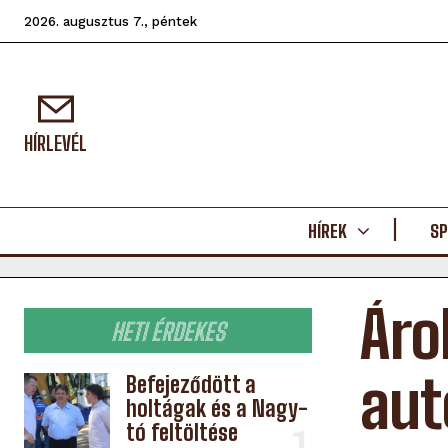
2026. augusztus 7., péntek
HÍRLEVÉL
HÍREK
SP
Áro
HETI ÉRDEKES
aut
Befejeződött a
holtágak és a Nagy-
tó feltöltése