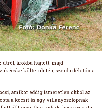
útról, árokba hajtott, majd
szakécske külterületén, szerda délután a
ocsi, amikor eddig ismeretlen okból az
obta a kocsit és egy villanyoszlopnak
llett állt meg. Úgy tudjuk, hogy az autót