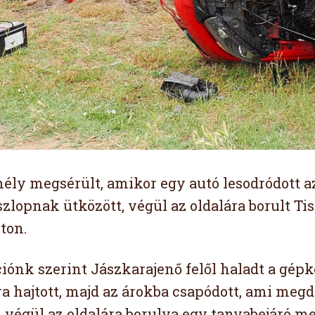
ély megsérült, amikor egy autó lesodródott az 
szlopnak ütközött, végül az oldalára borult Ti
ton.
iónk szerint Jászkarajenő felől haladt a gépk
a hajtott, majd az árokba csapódott, ami megd
 végül az oldalára borulva egy tanyabejáró me