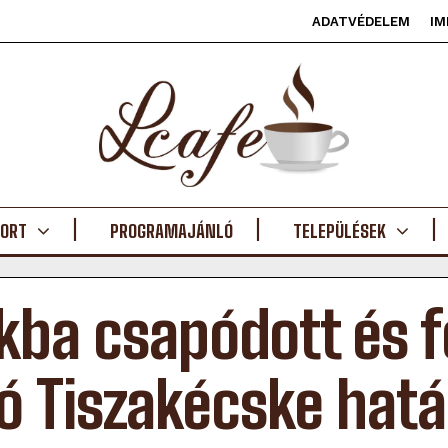
ADATVÉDELEM
IM
ORT
PROGRAMAJÁNLÓ
TELEPÜLÉSEK
kba csapódott és f
ó Tiszakécske hat