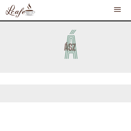
Á
ÁSZ