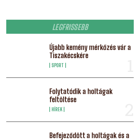
LEGFRISSEBB
Újabb kemény mérkőzés vár a
Tiszakécskére
SPORT
Folytatódik a holtágak
feltöltése
HÍREK
Befejeződött a holtágak és a