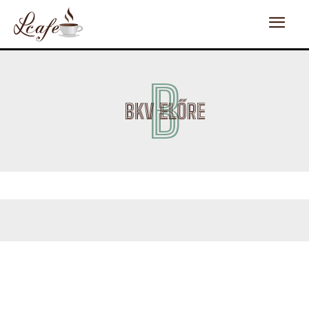
B
BKV ELŐRE