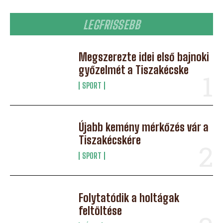
LEGFRISSEBB
Megszerezte idei első bajnoki
győzelmét a Tiszakécske
SPORT
Újabb kemény mérkőzés vár a
Tiszakécskére
SPORT
Folytatódik a holtágak
feltöltése