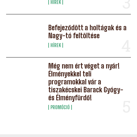
HÍREK
Befejeződött a holtágak és a
Nagy-tó feltöltése
HÍREK
Még nem ért véget a nyár!
Élményekkel teli
programokkal vár a
tiszakécskei Barack Gyógy-
és Élményfürdő!
PROMÓCIÓ