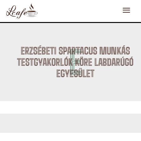
E
ERZSÉBETI SPARTACUS MUNKÁS
TESTGYAKORLÓK KÖRE LABDARÚGÓ
EGYESÜLET