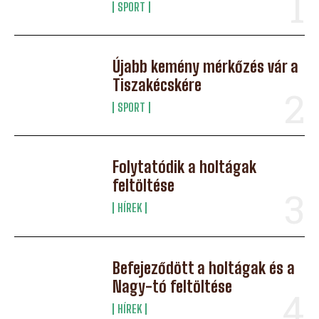
SPORT
Újabb kemény mérkőzés vár a
Tiszakécskére
SPORT
Folytatódik a holtágak
feltöltése
HÍREK
Befejeződött a holtágak és a
Nagy-tó feltöltése
HÍREK