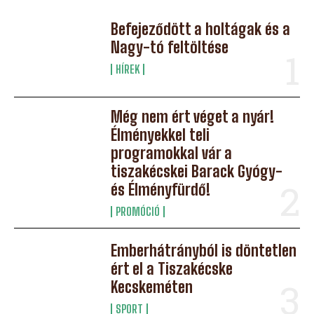
Befejeződött a holtágak és a
Nagy-tó feltöltése
HÍREK
Még nem ért véget a nyár!
Élményekkel teli
programokkal vár a
tiszakécskei Barack Gyógy-
és Élményfürdő!
PROMÓCIÓ
Emberhátrányból is döntetlen
ért el a Tiszakécske
Kecskeméten
SPORT