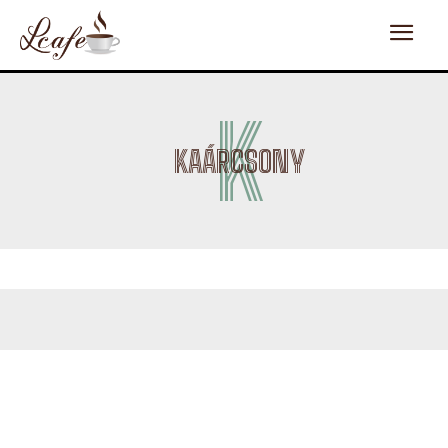
K
KAÁRCSONY