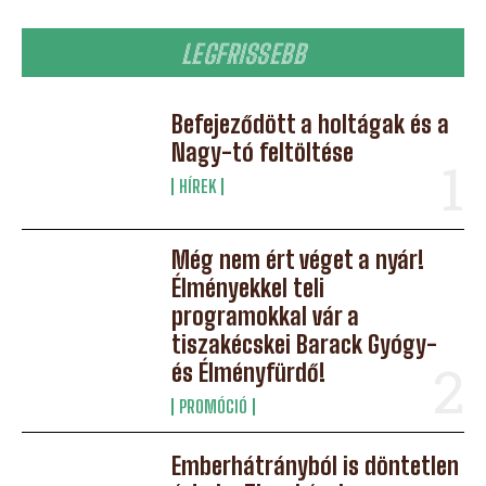
LEGFRISSEBB
Befejeződött a holtágak és a
Nagy-tó feltöltése
HÍREK
Még nem ért véget a nyár!
Élményekkel teli
programokkal vár a
tiszakécskei Barack Gyógy-
és Élményfürdő!
PROMÓCIÓ
Emberhátrányból is döntetlen