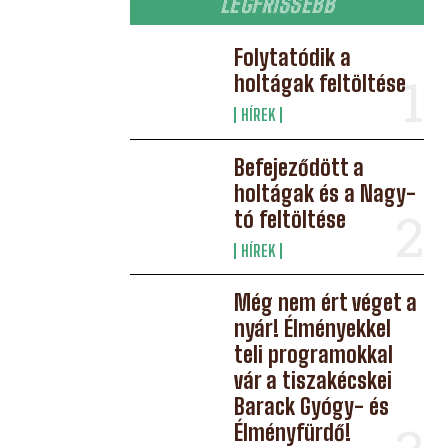
LEGFRISSEBB
Folytatódik a
holtágak feltöltése
HÍREK
Befejeződött a
holtágak és a Nagy-
tó feltöltése
HÍREK
Még nem ért véget a
nyár! Élményekkel
teli programokkal
vár a tiszakécskei
Barack Gyógy- és
Élményfürdő!