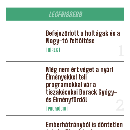
LEGFRISSEBB
Befejeződött a holtágak és a
Nagy-tó feltöltése
HÍREK
Még nem ért véget a nyár!
Élményekkel teli
programokkal vár a
tiszakécskei Barack Gyógy-
és Élményfürdő!
PROMÓCIÓ
Emberhátrányból is döntetlen