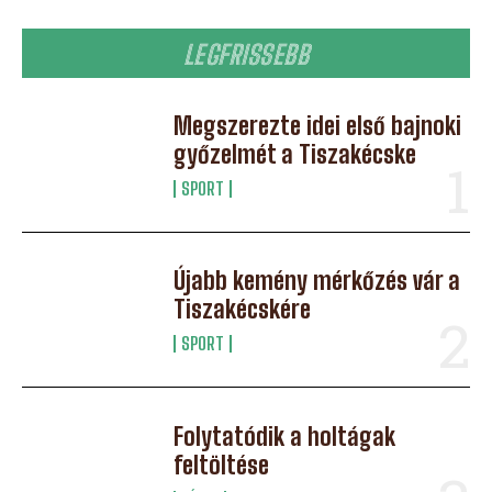
LEGFRISSEBB
Megszerezte idei első bajnoki
győzelmét a Tiszakécske
SPORT
Újabb kemény mérkőzés vár a
Tiszakécskére
SPORT
Folytatódik a holtágak
feltöltése