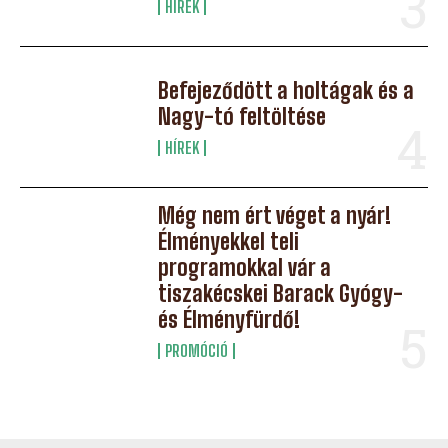
HÍREK
Befejeződött a holtágak és a
Nagy-tó feltöltése
HÍREK
Még nem ért véget a nyár!
Élményekkel teli
programokkal vár a
tiszakécskei Barack Gyógy-
és Élményfürdő!
PROMÓCIÓ