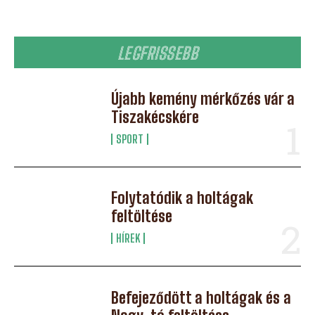
LEGFRISSEBB
Újabb kemény mérkőzés vár a
Tiszakécskére
SPORT
Folytatódik a holtágak
feltöltése
HÍREK
Befejeződött a holtágak és a