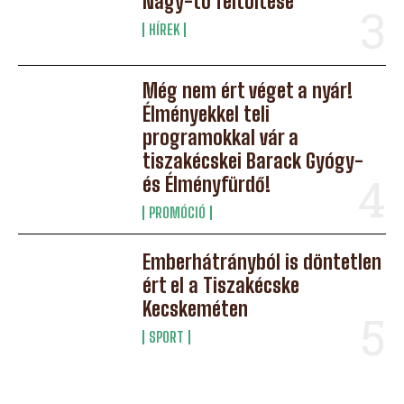
Nagy-tó feltöltése
HÍREK
Még nem ért véget a nyár!
Élményekkel teli
programokkal vár a
tiszakécskei Barack Gyógy-
és Élményfürdő!
PROMÓCIÓ
Emberhátrányból is döntetlen
ért el a Tiszakécske
Kecskeméten
SPORT