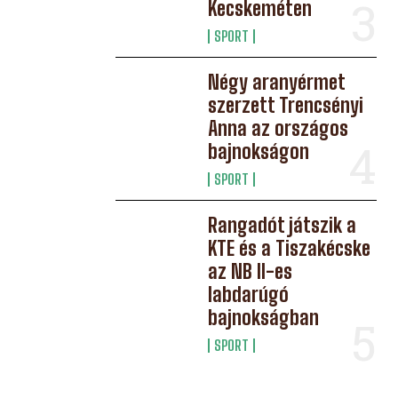
Kecskeméten
SPORT
Négy aranyérmet
szerzett Trencsényi
Anna az országos
bajnokságon
SPORT
Rangadót játszik a
KTE és a Tiszakécske
az NB II-es
labdarúgó
bajnokságban
SPORT