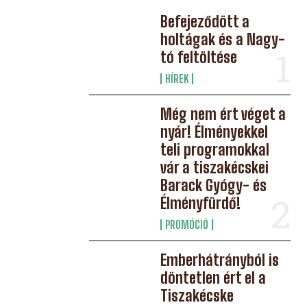
Befejeződött a
holtágak és a Nagy-
tó feltöltése
HÍREK
Még nem ért véget a
nyár! Élményekkel
teli programokkal
vár a tiszakécskei
Barack Gyógy- és
Élményfürdő!
PROMÓCIÓ
Emberhátrányból is
döntetlen ért el a
Tiszakécske