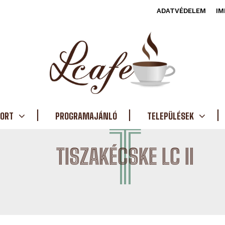
ADATVÉDELEM
IM
ORT
PROGRAMAJÁNLÓ
T
TELEPÜLÉSEK
TISZAKÉCSKE LC II