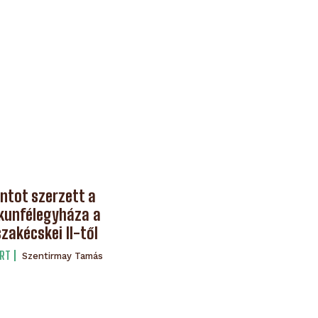
ntot szerzett a
kunfélegyháza a
szakécskei II-től
RT
Szentirmay Tamás