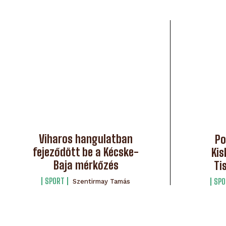
Viharos hangulatban
Po
fejeződött be a Kécske-
Kis
Baja mérkőzés
Ti
SPORT
SPO
Szentirmay Tamás