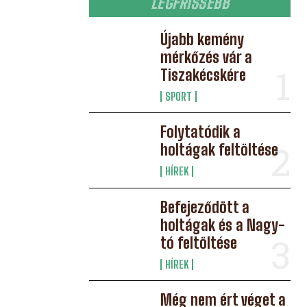
LEGFRISSEBB
Újabb kemény
mérkőzés vár a
Tiszakécskére
SPORT
Folytatódik a
holtágak feltöltése
HÍREK
Befejeződött a
holtágak és a Nagy-
tó feltöltése
HÍREK
Még nem ért véget a