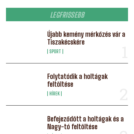
LEGFRISSEBB
Újabb kemény mérkőzés vár a
Tiszakécskére
SPORT
Folytatódik a holtágak
feltöltése
HÍREK
Befejeződött a holtágak és a
Nagy-tó feltöltése