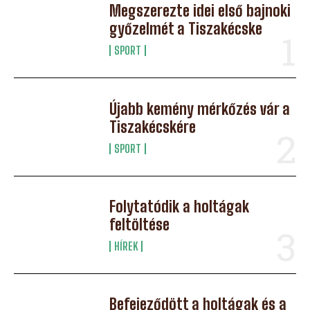
Megszerezte idei első bajnoki
győzelmét a Tiszakécske
SPORT
Újabb kemény mérkőzés vár a
Tiszakécskére
SPORT
Folytatódik a holtágak
feltöltése
HÍREK
Befejeződött a holtágak és a