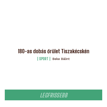
180-as dobás őrület Tiszakécskén
SPORT
Beke Bálint
LEGFRISSEBB