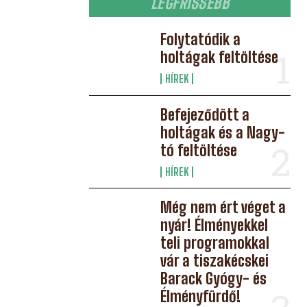
LEGFRISSEBB
Folytatódik a
holtágak feltöltése
HÍREK
Befejeződött a
holtágak és a Nagy-
tó feltöltése
HÍREK
Még nem ért véget a
nyár! Élményekkel
teli programokkal
vár a tiszakécskei
Barack Gyógy- és
Élményfürdő!