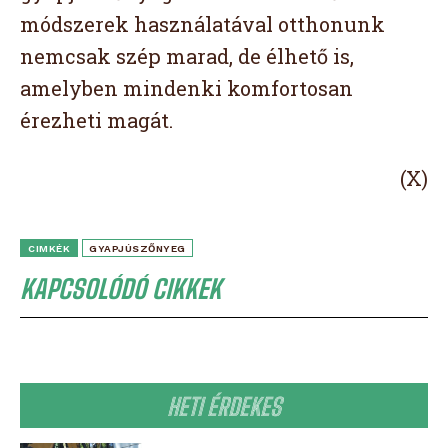
módszerek használatával otthonunk
nemcsak szép marad, de élhető is,
amelyben mindenki komfortosan
érezheti magát.
(X)
CIMKÉK
GYAPJÚSZŐNYEG
KAPCSOLÓDÓ CIKKEK
HETI ÉRDEKES