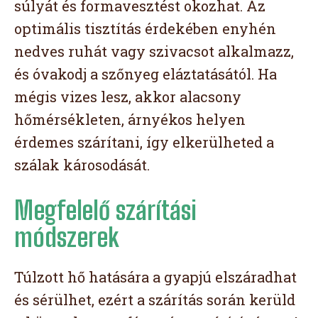
súlyát és formavesztést okozhat. Az
optimális tisztítás érdekében enyhén
nedves ruhát vagy szivacsot alkalmazz,
és óvakodj a szőnyeg eláztatásától. Ha
mégis vizes lesz, akkor alacsony
hőmérsékleten, árnyékos helyen
érdemes szárítani, így elkerülheted a
szálak károsodását.
Megfelelő szárítási
módszerek
Túlzott hő hatására a gyapjú elszáradhat
és sérülhet, ezért a szárítás során kerüld