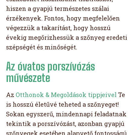
hiszen a gyapjú természetes szálai
érzékenyek. Fontos, hogy megfelelően
végezzük a takarítást, hogy hosszú
évekig megőrizhessük a szőnyeg eredeti
szépségét és minőségét.
Az óvatos porszívózás
művészete
Az
Otthonok & Megoldások tippjeivel
Te
is hosszú életűvé teheted a szőnyeget!
Sokan egyszerű, mindennapi feladatnak
tekintik a porszívózást, azonban gyapjú
szőnyegek esetében alapvető fontosságú