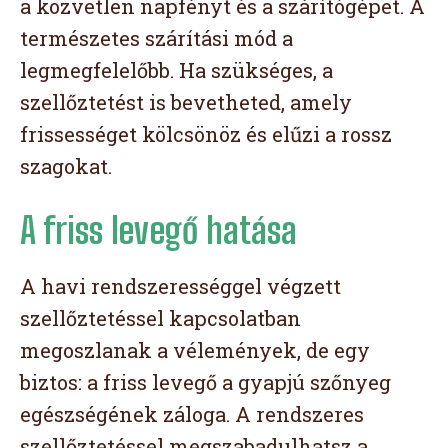
a közvetlen napfényt és a szárítógépet. A
természetes szárítási mód a
legmegfelelőbb. Ha szükséges, a
szellőztetést is bevetheted, amely
frissességet kölcsönöz és elűzi a rossz
szagokat.
A friss levegő hatása
A havi rendszerességgel végzett
szellőztetéssel kapcsolatban
megoszlanak a vélemények, de egy
biztos: a friss levegő a gyapjú szőnyeg
egészségének záloga. A rendszeres
szellőztetéssel megszabadulhatsz a