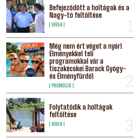
Befejeződött a holtágak és a
Nagy-tó feltöltése
HÍREK
Még nem ért véget a nyár!
Élményekkel teli
programokkal vár a
tiszakécskei Barack Gyógy-
és Élményfürdő!
PROMÓCIÓ
Folytatódik a holtágak
feltöltése
HÍREK