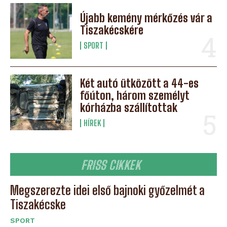
Újabb kemény mérkőzés vár a
Tiszakécskére
SPORT
Két autó ütközött a 44-es
főúton, három személyt
kórházba szállítottak
HÍREK
FRISS CIKKEK
Megszerezte idei első bajnoki győzelmét a
Tiszakécske
SPORT