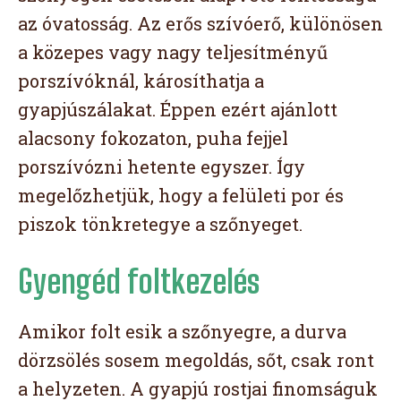
az óvatosság. Az erős szívóerő, különösen
a közepes vagy nagy teljesítményű
porszívóknál, károsíthatja a
gyapjúszálakat. Éppen ezért ajánlott
alacsony fokozaton, puha fejjel
porszívózni hetente egyszer. Így
megelőzhetjük, hogy a felületi por és
piszok tönkretegye a szőnyeget.
Gyengéd foltkezelés
Amikor folt esik a szőnyegre, a durva
dörzsölés sosem megoldás, sőt, csak ront
a helyzeten. A gyapjú rostjai finomságuk