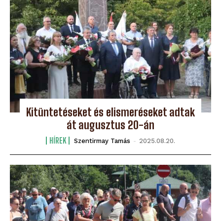
Kitüntetéseket és elismeréseket adtak
át augusztus 20-án
HÍREK
Szentirmay Tamás
-
2025.08.20.