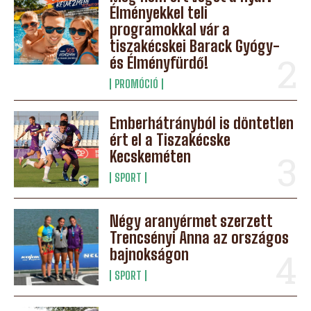
Élményekkel teli
programokkal vár a
tiszakécskei Barack Gyógy-
és Élményfürdő!
PROMÓCIÓ
Emberhátrányból is döntetlen
ért el a Tiszakécske
Kecskeméten
SPORT
Négy aranyérmet szerzett
Trencsényi Anna az országos
bajnokságon
SPORT