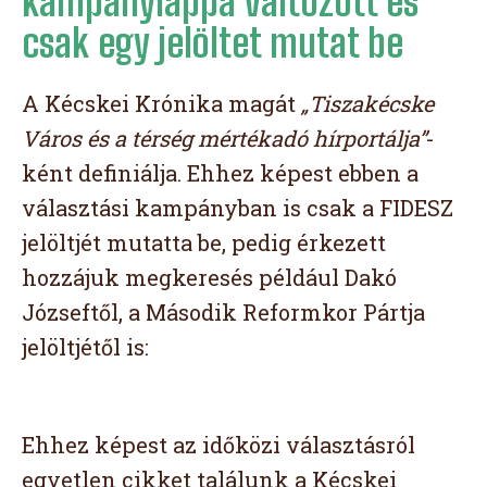
kampánylappá változott és
csak egy jelöltet mutat be
A Kécskei Krónika magát
„Tiszakécske
Város és a térség mértékadó hírportálja”
-
ként definiálja. Ehhez képest ebben a
választási kampányban is csak a FIDESZ
jelöltjét mutatta be, pedig érkezett
hozzájuk megkeresés például Dakó
Józseftől, a Második Reformkor Pártja
jelöltjétől is:
Ehhez képest az időközi választásról
egyetlen cikket találunk a Kécskei