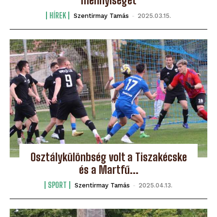
mennyiségét
HÍREK
Szentirmay Tamás
-
2025.03.15.
Osztálykülönbség volt a Tiszakécske
és a Martfű...
SPORT
Szentirmay Tamás
-
2025.04.13.