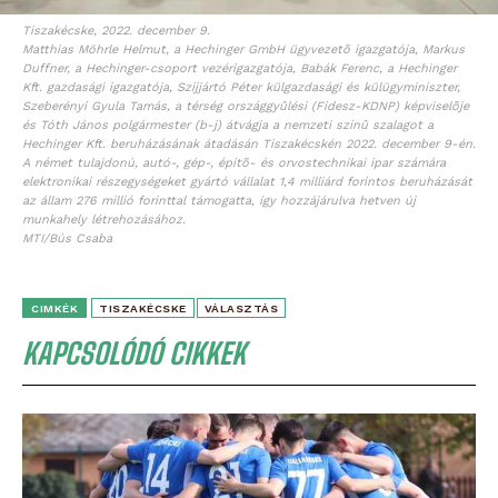
Tiszakécske, 2022. december 9.
Matthias Möhrle Helmut, a Hechinger GmbH ügyvezetõ igazgatója, Markus
Duffner, a Hechinger-csoport vezérigazgatója, Babák Ferenc, a Hechinger
Kft. gazdasági igazgatója, Szijjártó Péter külgazdasági és külügyminiszter,
Szeberényi Gyula Tamás, a térség országgyûlési (Fidesz-KDNP) képviselõje
és Tóth János polgármester (b-j) átvágja a nemzeti színû szalagot a
Hechinger Kft. beruházásának átadásán Tiszakécskén 2022. december 9-én.
A német tulajdonú, autó-, gép-, építõ- és orvostechnikai ipar számára
elektronikai részegységeket gyártó vállalat 1,4 milliárd forintos beruházását
az állam 276 millió forinttal támogatta, így hozzájárulva hetven új
munkahely létrehozásához.
MTI/Bús Csaba
CIMKÉK
TISZAKÉCSKE
VÁLASZTÁS
KAPCSOLÓDÓ CIKKEK