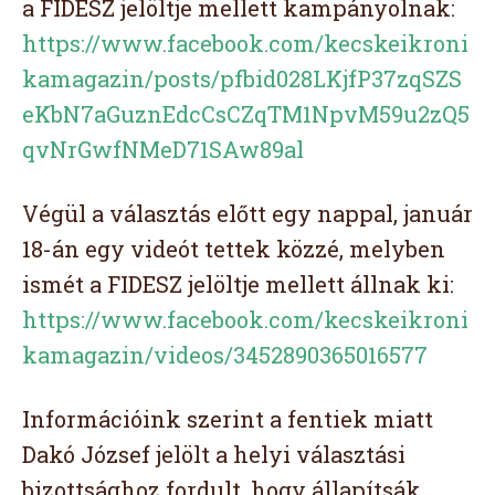
a FIDESZ jelöltje mellett kampányolnak:
https://www.facebook.com/kecskeikroni
kamagazin/posts/pfbid028LKjfP37zqSZS
eKbN7aGuznEdcCsCZqTM1NpvM59u2zQ5
qvNrGwfNMeD71SAw89al
Végül a választás előtt egy nappal, január
18-án egy videót tettek közzé, melyben
ismét a FIDESZ jelöltje mellett állnak ki:
https://www.facebook.com/kecskeikroni
kamagazin/videos/3452890365016577
Információink szerint a fentiek miatt
Dakó József jelölt a helyi választási
bizottsághoz fordult, hogy állapítsák