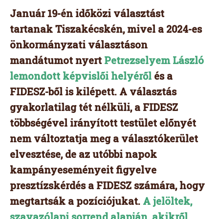
Január 19-én időközi választást
tartanak Tiszakécskén, mivel a 2024-es
önkormányzati választáson
mandátumot nyert
Petrezselyem László
lemondott képvislői helyéről
és a
FIDESZ-ből is kilépett. A választás
gyakorlatilag tét nélküli, a FIDESZ
többségével irányított testület előnyét
nem változtatja meg a választókerület
elvesztése, de az utóbbi napok
kampányeseményeit figyelve
presztízskérdés a FIDESZ számára, hogy
megtartsák a pozíciójukat.
A jelöltek,
szavazólapi sorrend alapján, akikről