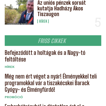
Az uniós pénzek sorsát
kutatja Hadházy Ákos
Tiszaugon
HÍREK
FRISS CIKKEK
Befejeződött a holtágak és a Nagy-tó
feltöltése
HÍREK
Még nem ért véget a nyár! Élményekkel teli
programokkal vár a tiszakécskei Barack
Gyógy- és Élményfürdő!
PROMÓCIÓ