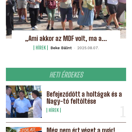
„Ami akkor az MDF volt, ma a...
HÍREK
Beke Bálint
-
2025.08.07.
HETI ÉRDEKES
Befejeződött a holtágak és a
Nagy-tó feltöltése
HÍREK
Még nem ért véget a nyár!