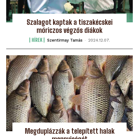
Szalagot kaptak a tiszakécskei
móriczos végzős diákok
HÍREK
Szentirmay Tamás
-
2024.12.07.
Megduplázzák a telepített halak