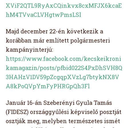
XViF2QTL9RyAxCQinkvx8cxMFJX6kcaE
hM4TVvaCLVHgtwPmsLSl
Majd december 22-én következik a
korábban már említett polgármesteri
kampányinterjú:
https://www.facebook.com/kecskeikroni
kamagazin/posts/pfbid022S4PxDhSVH8Q
3HAHzV1DV59pZcgqpXVzLg7btykNX8V
A8kPoQVpYmFyPHRGpQh3Fl
Január 16-án Szeberényi Gyula Tamás
(FIDESZ) országgyűlési képviselő posztját
osztják meg, melyben természetes ismét