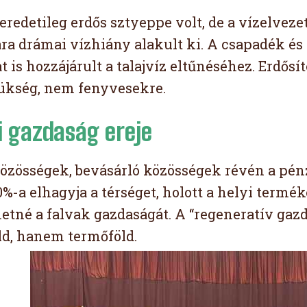
eredetileg erdős sztyeppe volt, de a vízelveze
ra drámai vízhiány alakult ki. A csapadék és 
 is hozzájárult a talajvíz eltűnéséhez. Erdősí
ükség, nem fenyvesekre.
i gazdaság ereje
özösségek, bevásárló közösségek révén a pénz
0%-a elhagyja a térséget, holott a helyi ter
hetné a falvak gazdaságát. A “regeneratív gaz
ld, hanem termőföld.