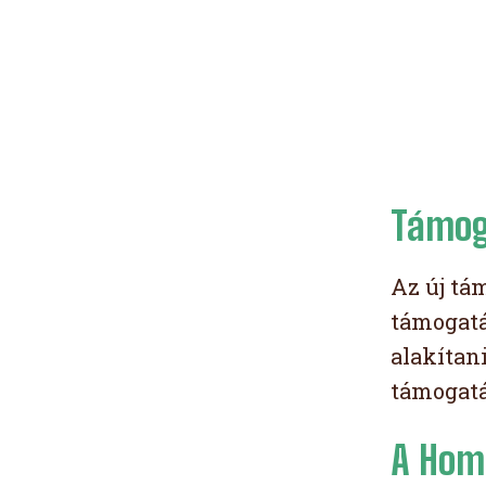
Támog
Az új tám
támogatás
alakítan
támogatá
A Hom