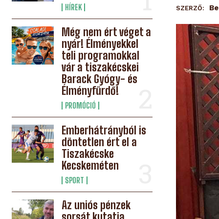
HÍREK
Be
SZERZŐ:
Még nem ért véget a
nyár! Élményekkel
teli programokkal
vár a tiszakécskei
Barack Gyógy- és
Élményfürdő!
PROMÓCIÓ
Emberhátrányból is
döntetlen ért el a
Tiszakécske
Kecskeméten
SPORT
Az uniós pénzek
sorsát kutatja