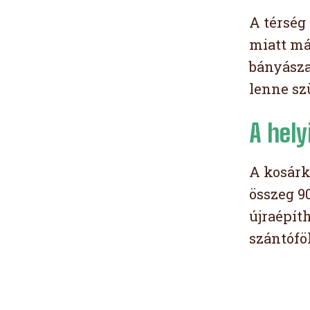
A térség 
miatt má
bányászat
lenne sz
A hely
A kosárk
összeg 9
újraépít
szántófö