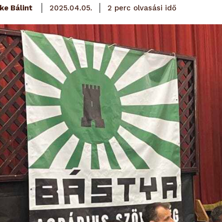
olvasási idő
ke Bálint
2
perc
2025.04.05.