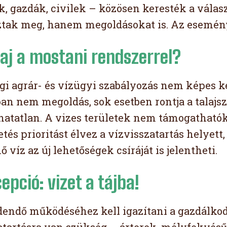
k, gazdák, civilek – közösen keresték a vála
tak meg, hanem megoldásokat is. Az eseményt
aj a mostani rendszerrel?
egi agrár- és vízügyi szabályozás nem képes ke
n nem megoldás, sok esetben rontja a talajsz
hatatlan. A vizes területek nem támogathatók
etés prioritást élvez a vízvisszatartás helyet
 víz az új lehetőségek csíráját is jelentheti.
epció: vizet a tájba!
edendő működéséhez kell igazítani a gazdálk