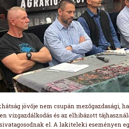
átság jövője nem csupán mezőgazdasági, ha
len vízgazdálkodás és az elhibázott tájhaszn
sivatagosodnak el. A lakiteleki eseményen eg