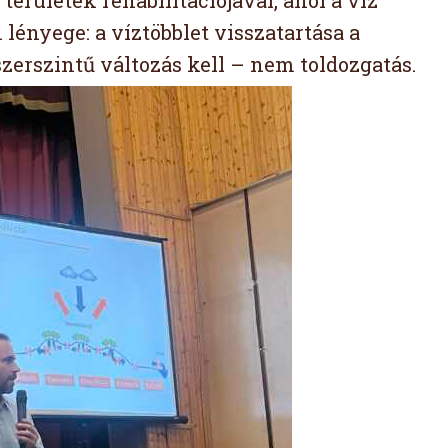
erületek rehabilitációjával, ahol a víz
 lényege: a víztöbblet visszatartása a
zerszintű változás kell – nem toldozgatás.