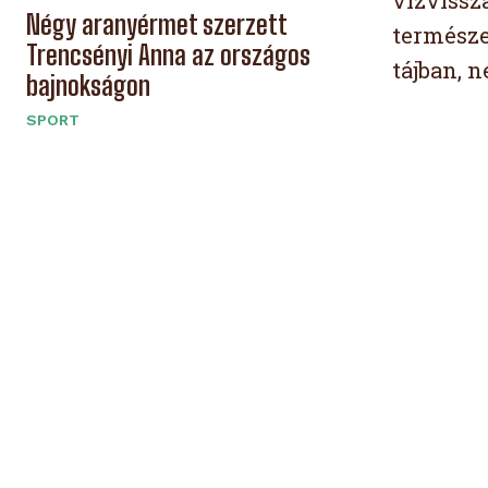
vízvissz
Négy aranyérmet szerzett
természet
Trencsényi Anna az országos
tájban, 
bajnokságon
SPORT