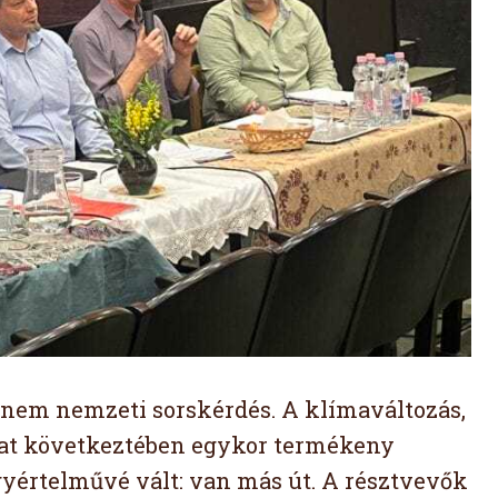
nem nemzeti sorskérdés. A klímaváltozás,
álat következtében egykor termékeny
yértelművé vált: van más út. A résztvevők