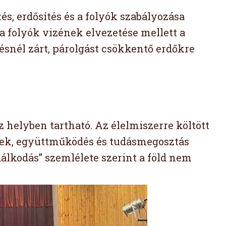
tés, erdősítés és a folyók szabályozása
a folyók vizének elvezetése mellett a
tésnél zárt, párolgást csökkentő erdőkre
 helyben tartható. Az élelmiszerre költött
mékek, együttműködés és tudásmegosztás
dálkodás” szemlélete szerint a föld nem