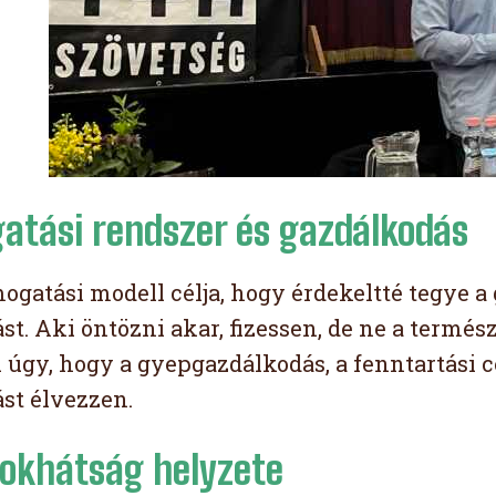
atási rendszer és gazdálkodás
ogatási modell célja, hogy érdekeltté tegye a 
t. Aki öntözni akar, fizessen, de ne a termész
i úgy, hogy a gyepgazdálkodás, a fenntartási c
st élvezzen.
okhátság helyzete