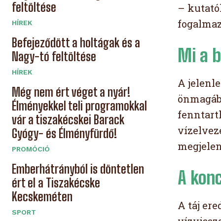
feltöltése
– kutató
fogalmaz
HÍREK
Befejeződött a holtágak és a
Mi a b
Nagy-tó feltöltése
HÍREK
A jelenl
Még nem ért véget a nyár!
önmagába
Élményekkel teli programokkal
fenntart
vár a tiszakécskei Barack
vízelvez
Gyógy- és Élményfürdő!
megjelenő
PROMÓCIÓ
Emberhátrányból is döntetlen
A konc
ért el a Tiszakécske
Kecskeméten
A táj er
SPORT