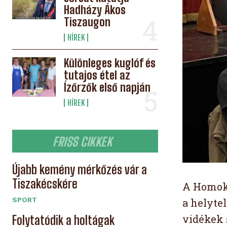
Hadházy Ákos
Tiszaugon
HÍREK
Különleges kuglóf és
tutajos étel az
Ízőrzők első napján
HÍREK
FRISS CIKKEK
Újabb kemény mérkőzés vár a
Tiszakécskére
A Homokh
SPORT
a helyte
vidékek 
Folytatódik a holtágak