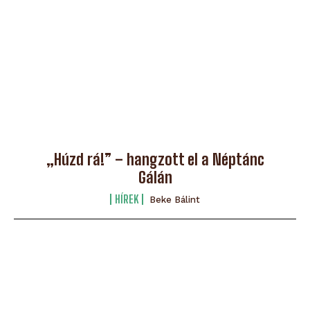
„Húzd rá!” – hangzott el a Néptánc
Gálán
HÍREK
Beke Bálint