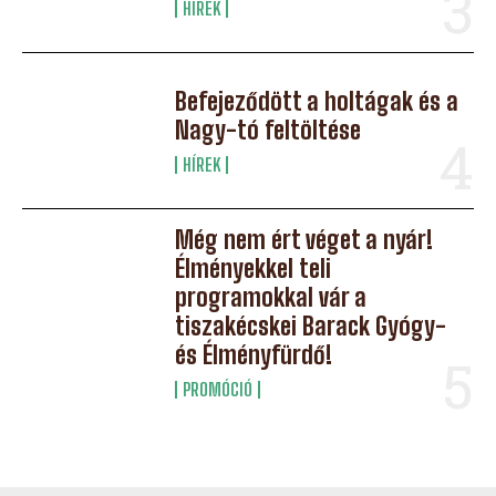
HÍREK
Befejeződött a holtágak és a
Nagy-tó feltöltése
HÍREK
Még nem ért véget a nyár!
Élményekkel teli
programokkal vár a
tiszakécskei Barack Gyógy-
és Élményfürdő!
PROMÓCIÓ