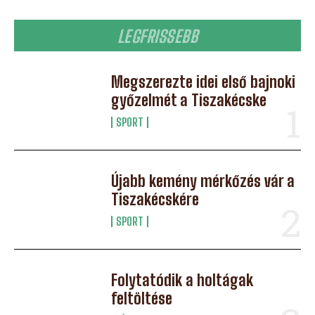
LEGFRISSEBB
Megszerezte idei első bajnoki
győzelmét a Tiszakécske
SPORT
Újabb kemény mérkőzés vár a
Tiszakécskére
SPORT
Folytatódik a holtágak
feltöltése