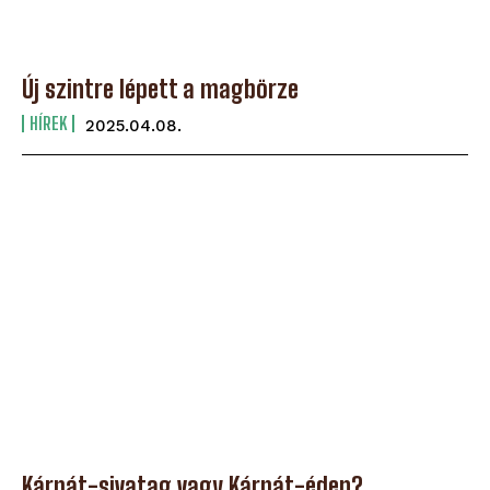
Új szintre lépett a magbörze
HÍREK
2025.04.08.
Kárpát-sivatag vagy Kárpát-éden?