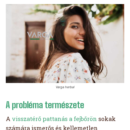
Varga herbal
A probléma természete
A
visszatérő pattanás a fejbőrön
sokak
számára ismerős és kellemetlen