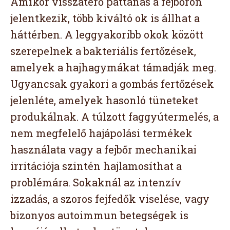
Amikor visszatérő pattanás a fejbőrön
jelentkezik, több kiváltó ok is állhat a
háttérben. A leggyakoribb okok között
szerepelnek a bakteriális fertőzések,
amelyek a hajhagymákat támadják meg.
Ugyancsak gyakori a gombás fertőzések
jelenléte, amelyek hasonló tüneteket
produkálnak. A túlzott faggyútermelés, a
nem megfelelő hajápolási termékek
használata vagy a fejbőr mechanikai
irritációja szintén hajlamosíthat a
problémára. Sokaknál az intenzív
izzadás, a szoros fejfedők viselése, vagy
bizonyos autoimmun betegségek is