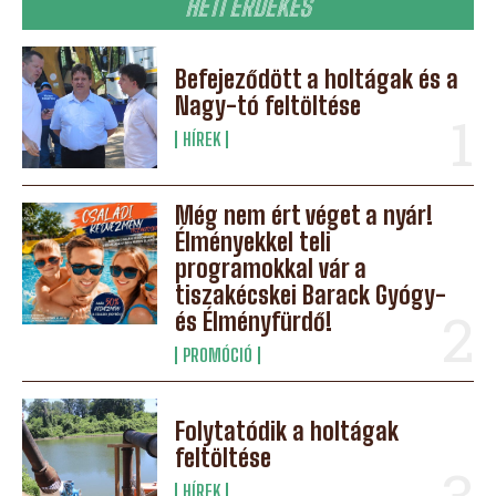
HETI ÉRDEKES
Befejeződött a holtágak és a
Nagy-tó feltöltése
HÍREK
Még nem ért véget a nyár!
Élményekkel teli
programokkal vár a
tiszakécskei Barack Gyógy-
és Élményfürdő!
PROMÓCIÓ
Folytatódik a holtágak
feltöltése
HÍREK