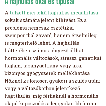
A hajhullás okai és típusai
A
túlzott mértékű hajhullás megállítása
sokak számára jelent kihívást. Ez a
probléma nemcsak esztétikai
szempontból zavaró, hanem érzelmileg
is megterhelő lehet. A hajhullás
hátterében számos tényező állhat:
hormonális változások, stressz, genetikai
hajlam, tápanyaghiány vagy akár
bizonyos gyógyszerek mellékhatása.
Nőknél különösen gyakori a szülés utáni
vagy a változókorban jelentkező
hajritkulás, míg férfiaknál a hormonális
alapú kopaszodás a leggyakoribb forma.