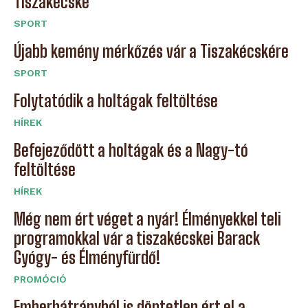
Tiszakécske
SPORT
Újabb kemény mérkőzés vár a Tiszakécskére
SPORT
Folytatódik a holtágak feltöltése
HÍREK
Befejeződött a holtágak és a Nagy-tó
feltöltése
HÍREK
Még nem ért véget a nyár! Élményekkel teli
programokkal vár a tiszakécskei Barack
Gyógy- és Élményfürdő!
PROMÓCIÓ
Emberhátrányból is döntetlen ért el a