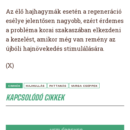
Az élő hajhagymák esetén a regeneráció
esélye jelentősen nagyobb, ezért érdemes
a probléma korai szakaszában elkezdeni
a kezelést, amikor még van remény az
újbóli hajnövekedés stimulálására.
(X)
CIMKÉK
HAJHULLÁS
PATTANÁS
VARGA CSEPPEK
KAPCSOLÓDÓ CIKKEK