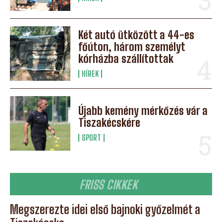
Két autó ütközött a 44-es
főúton, három személyt
kórházba szállítottak
HÍREK
Újabb kemény mérkőzés vár a
Tiszakécskére
SPORT
FRISS CIKKEK
Megszerezte idei első bajnoki győzelmét a