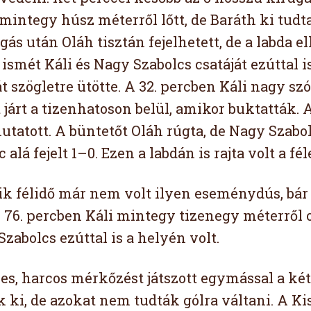
 mintegy húsz méterről lőtt, de Baráth ki tudta
ás után Oláh tisztán fejelhetett, de a labda e
ismét Káli és Nagy Szabolcs csatáját ezúttal 
át szögletre ütötte. A 32. percben Káli nagy szól
 járt a tizenhatoson belül, amikor buktatták. 
utatott. A büntetőt Oláh rúgta, de Nagy Szabo
éc alá fejelt 1–0. Ezen a labdán is rajta volt a f
k félidő már nem volt ilyen eseménydús, bár 
 76. percben Káli mintegy tizenegy méterről ol
zabolcs ezúttal is a helyén volt.
s, harcos mérkőzést játszott egymással a két 
k ki, de azokat nem tudták gólra váltani. A K