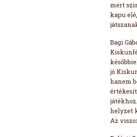
mert szi
kapu elé
játszana
Bagi Gáb
Kiskunfé
későbbie
jó Kisku
hanem be
értékesí
játékhoz
helyzet 
Az viszo