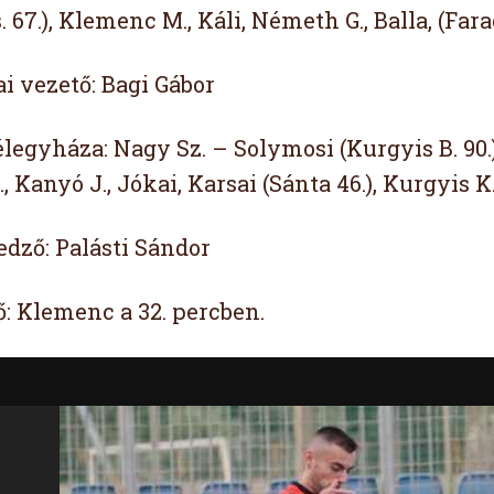
. 67.), Klemenc M., Káli, Németh G., Balla, (Fara
i vezető: Bagi Gábor
egyháza: Nagy Sz. – Solymosi (Kurgyis B. 90.),
, Kanyó J., Jókai, Karsai (Sánta 46.), Kurgyis K.
edző: Palásti Sándor
ő: Klemenc a 32. percben.