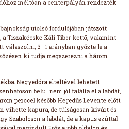
gadóhoz méltóan a centerpályán rendezték
ajnokság utolsó fordulójában játszott
 a Tiszakécske Káli Tibor kettő, valamint
t válaszolni, 3–1 arányban győzte le a
rkőzésen ki tudja megszerezni a három
tékba. Negyedóra elteltével lehetett
zenhatoson belül nem jól találta el a labdát,
árom perccel később Hegedűs Levente előtt
n vihette kapura, de túlságosan kivárt és
gy Szabolcson a labdát, de a kapus ezúttal
ásával megindult Erős a jobb oldalon és