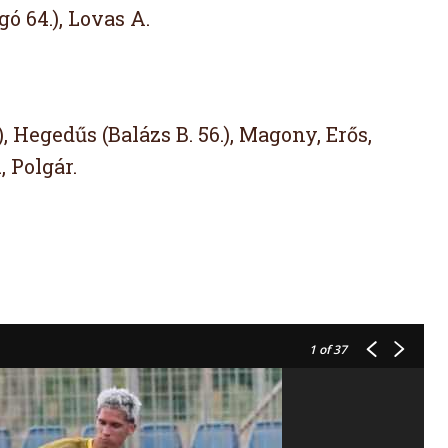
gó 64.), Lovas A.
 Hegedűs (Balázs B. 56.), Magony, Erős,
, Polgár.
1
of 37