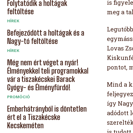
is figye
Folytatódik a holtágak
feltöltése
meg a tal
HÍREK
Legutóbb
Befejeződött a holtágak és a
egymássa
Nagy-tó feltöltése
Lovas Zs
HÍREK
Kiskunfé
Még nem ért véget a nyár!
pontot, m
Élményekkel teli programokkal
vár a tiszakécskei Barack
Mind a ké
Gyógy- és Élményfürdő!
feljegyez
PROMÓCIÓ
így Nagy
Emberhátrányból is döntetlen
adódott 
ért el a Tiszakécske
szerelté
Kecskeméten
is tudott