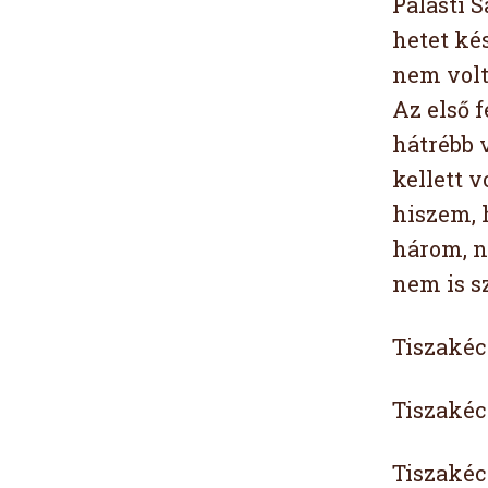
Palásti S
hetet kés
nem volt
Az első f
hátrébb 
kellett v
hiszem, 
három, n
nem is sz
Tiszakéc
Tiszakécs
Tiszakécs