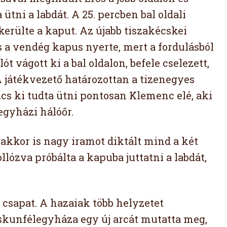
 ütni a labdát. A 25. percben bal oldali
lkerülte a kaput. Az újabb tiszakécskei
is a vendég kapus nyerte, mert a fordulásból
ót vágott ki a bal oldalon, befele cselezett,
A játékvezető határozottan a tizenegyes
lcs ki tudta ütni pontosan Klemenc elé, aki
élegyházi hálóőr.
akkor is nagy iramot diktált mind a két
lózva próbálta a kapuba juttatni a labdát,
csapat. A hazaiak több helyzetet
iskunfélegyháza egy új arcát mutatta meg,