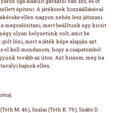
yáron újjá alakult gárdáról van szó, és öt
kellett építeni. A játékosok hozzáállásával
akécske ellen nagyon nehéz lesz játszani.
lna megvalósítani, mert beálltunk egy kicsit
négy olyan helyzetünk volt, amit be
 gólt lőni, mert a játék képe alapján azt
is el kell mondanom, hogy a csapatomból
együnk tovább az úton. Azt hiszem, még ha
tavalyi bajnok ellen.
réta).
Tóth M. 46.), Szalai (Tóth K. 79.), Szabó D.