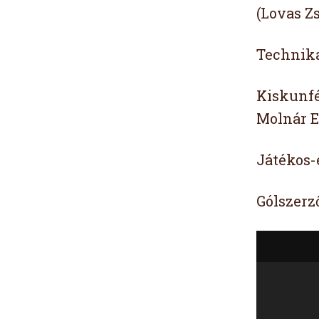
(Lovas Zs
Technika
Kiskunfél
Molnár E.
Játékos-
Gólszerz