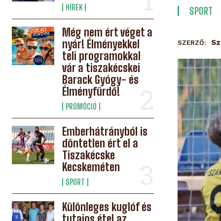
HÍREK
SPORT
Még nem ért véget a
nyár! Élményekkel
Sz
SZERZŐ:
teli programokkal
vár a tiszakécskei
Barack Gyógy- és
Élményfürdő!
PROMÓCIÓ
Emberhátrányból is
döntetlen ért el a
Tiszakécske
Kecskeméten
SPORT
Különleges kuglóf és
tutajos étel az