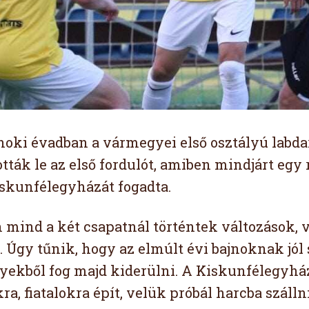
jnoki évadban a vármegyei első osztályú labd
tták le az első fordulót, amiben mindjárt egy 
Kiskunfélegyházát fogadta.
 mind a két csapatnál történtek változások, v
 Úgy tűnik, hogy az elmúlt évi bajnoknak jól 
ekből fog majd kiderülni. A Kiskunfélegyház
ra, fiatalokra épít, velük próbál harcba szál