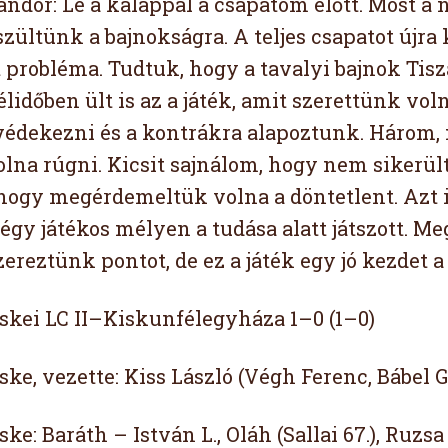
ándor: Le a kalappal a csapatom előtt. Most a n
zültünk a bajnokságra. A teljes csapatot újra 
 probléma. Tudtuk, hogy a tavalyi bajnok Tisz
élidőben ült is az a játék, amit szerettünk vo
védekezni és a kontrákra alapoztunk. Három, 
olna rúgni. Kicsit sajnálom, hogy nem sikerült
hogy megérdemeltük volna a döntetlent. Azt 
égy játékos mélyen a tudása alatt játszott. M
ereztünk pontot, de ez a játék egy jó kezdet a 
skei LC II–Kiskunfélegyháza 1–0 (1–0)
ke, vezette: Kiss László (Végh Ferenc, Bábel G
ke: Baráth – István L., Oláh (Sallai 67.), Ruzsa (