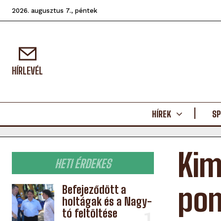
2026. augusztus 7., péntek
HÍRLEVÉL
HÍREK
SP
Kim
HETI ÉRDEKES
pon
Befejeződött a
holtágak és a Nagy-
tó feltöltése