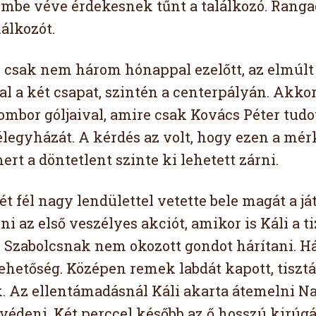
lembe véve érdekesnek tűnt a találkozó. Ran
álkozót.
 csak nem három hónappal ezelőtt, az elmúlt b
l a két csapat, szintén a centerpályán. Akkor,
ombor góljaival, amire csak Kovács Péter tudot
legyházát. A kérdés az volt, hogy ezen a mé
ert a döntetlent szinte ki lehetett zárni.
t fél nagy lendülettel vetette bele magát a já
ni az első veszélyes akciót, amikor is Káli a ti
 Szabolcsnak nem okozott gondot hárítani. H
lehetőség. Középen remek labdát kapott, tisztá
k. Az ellentámadásnál Káli akarta átemelni Na
 védeni. Két perccel később az ő hosszú kirúg