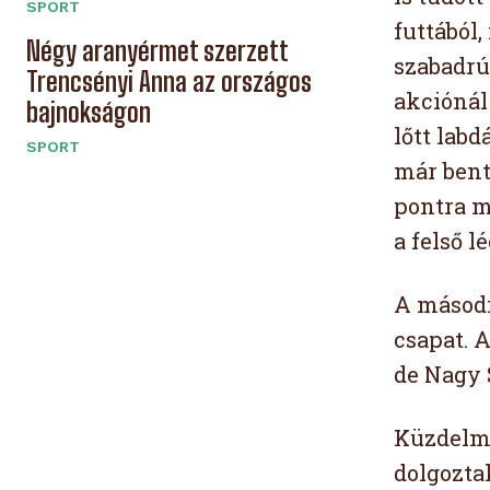
SPORT
futtából,
Négy aranyérmet szerzett
szabadrúg
Trencsényi Anna az országos
akciónál 
bajnokságon
lőtt labd
SPORT
már bent
pontra m
a felső l
A másodi
csapat. A
de Nagy S
Küzdelme
dolgozta