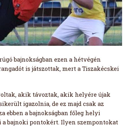
arúgó bajnokságban ezen a hétvégén
rangadót is játszottak, mert a Tiszakécskei
oltak, akik távoztak, akik helyére újak
sikerült igazolnia, de ez majd csak az
a ebben a bajnokságban főleg helyi
lni a bajnoki pontokért. Ilyen szempontokat