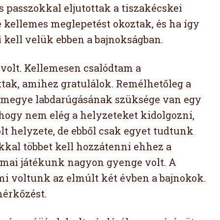
s passzokkal eljutottak a tiszakécskei
e kellemes meglepetést okoztak, és ha így
 kell velük ebben a bajnokságban.
 volt. Kellemesen csalódtam a
ttak, amihez gratulálok. Remélhetőleg a
ármegye labdarúgásának szüksége van egy
 hogy nem elég a helyzeteket kidolgozni,
lt helyzete, de ebből csak egyet tudtunk
kkal többet kell hozzátenni ehhez a
 a mai játékunk nagyon gyenge volt. A
i voltunk az elmúlt két évben a bajnokok.
mérkőzést.