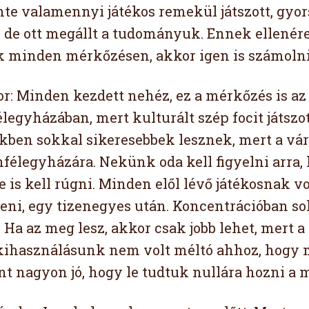
nte valamennyi játékos remekül játszott, gyor
, de ott megállt a tudományuk. Ennek ellenér
k minden mérkőzésen, akkor igen is számolni
or: Minden kezdett nehéz, ez a mérkőzés is az
legyházában, mert kulturált szép focit játszo
kben sokkal sikeresebbek lesznek, mert a v
nfélegyházára. Nekünk oda kell figyelni arra,
 is kell rúgni. Minden elől lévő játékosnak vo
teni, egy tizenegyes után. Koncentrációban so
. Ha az meg lesz, akkor csak jobb lehet, mert
kihasználásunk nem volt méltó ahhoz, hogy m
nt nagyon jó, hogy le tudtuk nullára hozni a 