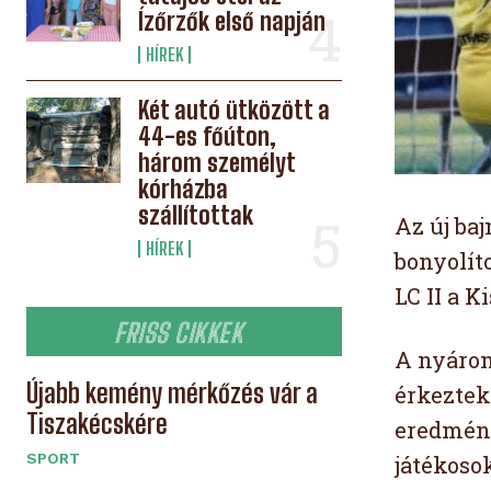
Ízőrzők első napján
HÍREK
Két autó ütközött a
44-es főúton,
három személyt
kórházba
szállítottak
Az új ba
HÍREK
bonyolíto
LC II a 
FRISS CIKKEK
A nyáron
Újabb kemény mérkőzés vár a
érkeztek.
Tiszakécskére
eredmény
SPORT
játékosok