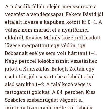
A második félidő elején megszerezte a
vezetést a vendégcsapat. Fekete Dávid jól
eltalált lövése a kapuban kötött ki 0–1. A
válasz nem maradt el a nyárlőrinci
oldalról. Kovács Mihály középről leadott
lövése megpattant egy védőn, így
Dobosnak esélye sem volt hárítani 1–1.
Négy perccel később ismét vezetéshez
jutott a Kunszállás. Balogh Zoltán egy
csel után, jól csavarta be a labdát a bal
alsó sarokba 1–2. A találkozó vége is
tartogatott gólokat. A 84. percben Kiss
Szabolcs szabadrúgást végzett el
mintegy tizennyolc méterről, labdája