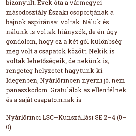
bizonyult. Évek óta a vármegyei
másodosztály Északi csoportjának a
bajnok aspiránsai voltak. Náluk és
nálunk is voltak hiányzók, de én úgy
gondolom, hogy ez a két gól különbség
meg volt a csapatok között. Nekik is
voltak lehetőségeik, de nekünk is,
rengeteg helyzetet hagytunk ki.
Idegenben, Nyárlőrincen nyerni jó, nem
panaszkodom. Gratulálok az ellenfélnek
és a saját csapatomnak is.
Nyárlőrinci LSC–Kunszállási SE 2–4 (0–
0)