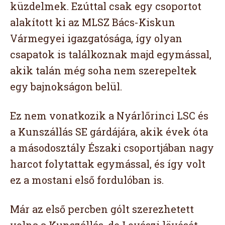
küzdelmek. Ezúttal csak egy csoportot
alakított ki az MLSZ Bács-Kiskun
Vármegyei igazgatósága, így olyan
csapatok is találkoznak majd egymással,
akik talán még soha nem szerepeltek
egy bajnokságon belül.
Ez nem vonatkozik a Nyárlőrinci LSC és
a Kunszállás SE gárdájára, akik évek óta
a másodosztály Északi csoportjában nagy
harcot folytattak egymással, és így volt
ez a mostani első fordulóban is.
Már az első percben gólt szerezhetett
volna a Kunszállás, de Lovászi lövését