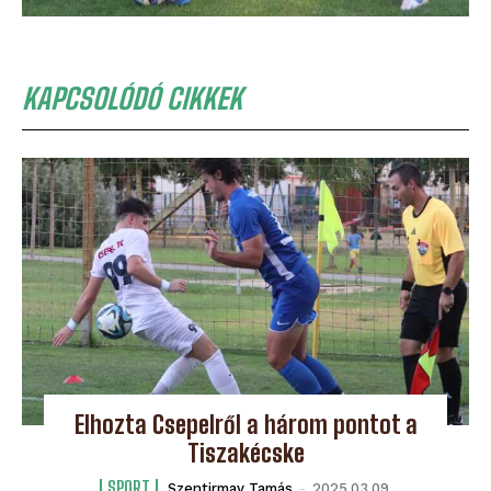
KAPCSOLÓDÓ CIKKEK
Elhozta Csepelről a három pontot a
Tiszakécske
SPORT
Szentirmay Tamás
-
2025.03.09.