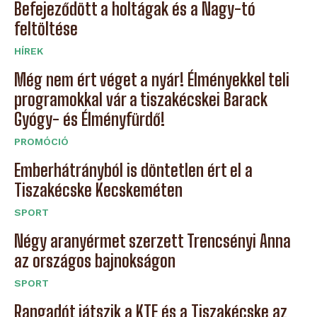
Befejeződött a holtágak és a Nagy-tó
feltöltése
HÍREK
Még nem ért véget a nyár! Élményekkel teli
programokkal vár a tiszakécskei Barack
Gyógy- és Élményfürdő!
PROMÓCIÓ
Emberhátrányból is döntetlen ért el a
Tiszakécske Kecskeméten
SPORT
Négy aranyérmet szerzett Trencsényi Anna
az országos bajnokságon
SPORT
Rangadót játszik a KTE és a Tiszakécske az