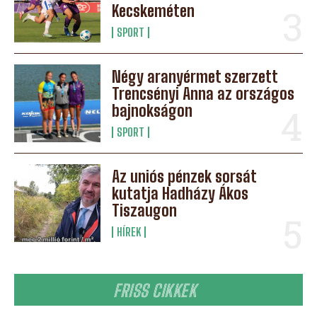
Kecskeméten
SPORT
Négy aranyérmet szerzett
Trencsényi Anna az országos
bajnokságon
SPORT
Az uniós pénzek sorsát
kutatja Hadházy Ákos
Tiszaugon
HÍREK
FRISS CIKKEK