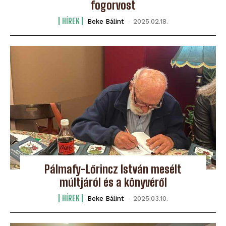
fogorvost
HÍREK
Beke Bálint
-
2025.02.18.
Pálmafy-Lőrincz István mesélt
múltjáról és a könyvéről
HÍREK
Beke Bálint
-
2025.03.10.