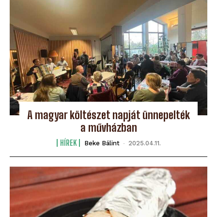
A magyar költészet napját ünnepelték
a művházban
HÍREK
Beke Bálint
-
2025.04.11.