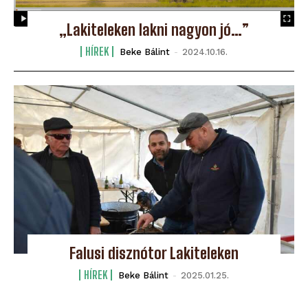
„Lakiteleken lakni nagyon jó…”
HÍREK
Beke Bálint
-
2024.10.16.
Falusi disznótor Lakiteleken
HÍREK
Beke Bálint
-
2025.01.25.