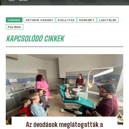
CIMKÉK
HETEDIK VÁGÁNY
KIÁLLÍTÁS
KONCERT
LAKITELEK
PÁLINKA
KAPCSOLÓDÓ CIKKEK
Az óvodások meglátogatták a