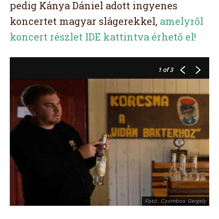
pedig Kánya Dániel adott ingyenes
koncertet magyar slágerekkel,
amelyről
koncert­ részlet IDE kattintva érhető el!
1
of 3
Fotó: Czombos Gergely