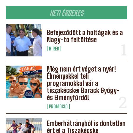
HETI ÉRDEKES
Befejeződött a holtágak és a
Nagy-tó feltöltése
HÍREK
Még nem ért véget a nyár!
Élményekkel teli
programokkal vár a
tiszakécskei Barack Gyógy-
és Élményfürdő!
PROMÓCIÓ
Emberhátrányból is döntetlen
ért el a Tiszakécske