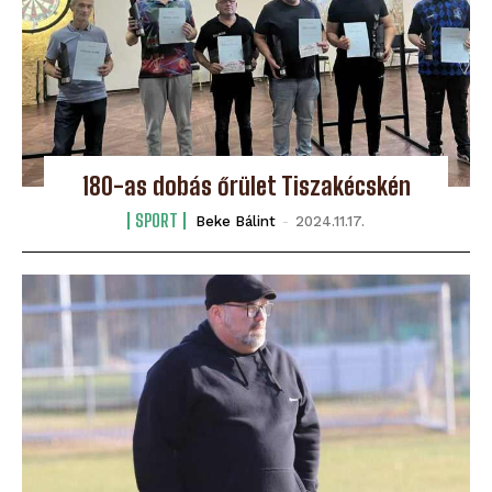
180-as dobás őrület Tiszakécskén
SPORT
Beke Bálint
-
2024.11.17.