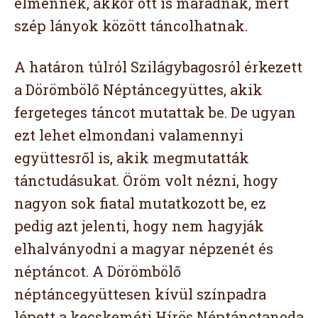
elmennek, akkor ott is maradnak, mert
szép lányok között táncolhatnak.
A határon túlról Szilágybagosról érkezett
a Dörömbölő Néptáncegyüttes, akik
fergeteges táncot mutattak be. De ugyan
ezt lehet elmondani valamennyi
együttesről is, akik megmutatták
tánctudásukat. Öröm volt nézni, hogy
nagyon sok fiatal mutatkozott be, ez
pedig azt jelenti, hogy nem hagyják
elhalványodni a magyar népzenét és
néptáncot. A Dörömbölő
néptáncegyüttesen kívül színpadra
lépett a kecskeméti Hírös Néptánctanoda