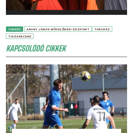
CIMKÉK
ARANY JÁNOS MŰVELŐDÉSI KÖZPONT
TÁNCHÁZ
TISZAKÉCSKE
KAPCSOLÓDÓ CIKKEK