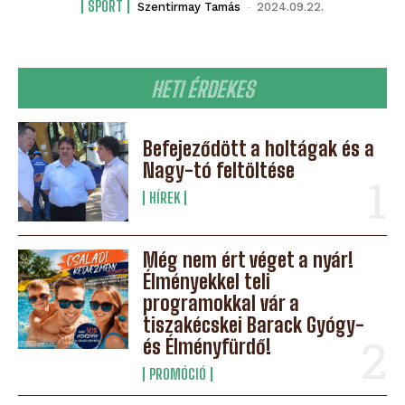
SPORT
Szentirmay Tamás
-
2024.09.22.
HETI ÉRDEKES
Befejeződött a holtágak és a
Nagy-tó feltöltése
HÍREK
Még nem ért véget a nyár!
Élményekkel teli
programokkal vár a
tiszakécskei Barack Gyógy-
és Élményfürdő!
PROMÓCIÓ