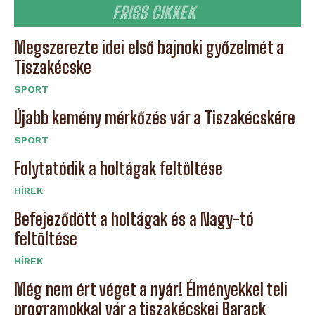
FRISS CIKKEK
Megszerezte idei első bajnoki győzelmét a
Tiszakécske
SPORT
Újabb kemény mérkőzés vár a Tiszakécskére
SPORT
Folytatódik a holtágak feltöltése
HÍREK
Befejeződött a holtágak és a Nagy-tó
feltöltése
HÍREK
Még nem ért véget a nyár! Élményekkel teli
programokkal vár a tiszakécskei Barack