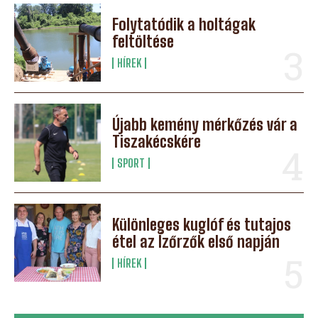
Folytatódik a holtágak
feltöltése
HÍREK
Újabb kemény mérkőzés vár a
Tiszakécskére
SPORT
Különleges kuglóf és tutajos
étel az Ízőrzők első napján
HÍREK