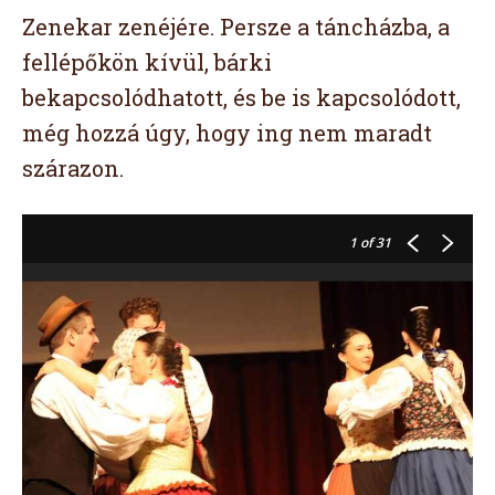
Zenekar zenéjére. Persze a táncházba, a
fellépőkön kívül, bárki
bekapcsolódhatott, és be is kapcsolódott,
még hozzá úgy, hogy ing nem maradt
szárazon.
1
of 31