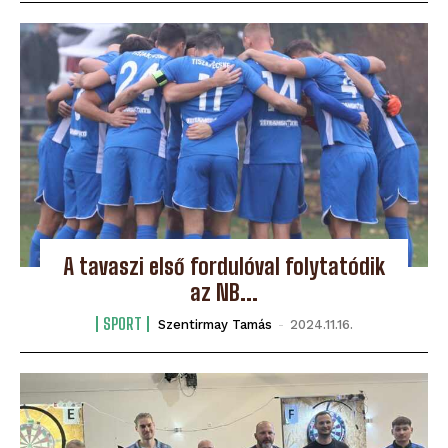
A tavaszi első fordulóval folytatódik
az NB...
SPORT
Szentirmay Tamás
-
2024.11.16.