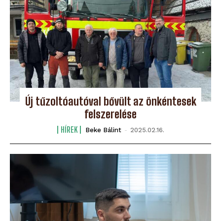
Új tűzoltóautóval bővült az önkéntesek
felszerelése
HÍREK
Beke Bálint
-
2025.02.16.