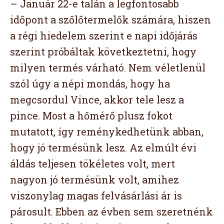
– Január 22-e talán a legfontosabb
időpont a szőlőtermelők számára, hiszen
a régi hiedelem szerint e napi időjárás
szerint próbáltak következtetni, hogy
milyen termés várható. Nem véletlenül
szól úgy a népi mondás, hogy ha
megcsordul Vince, akkor tele lesz a
pince. Most a hőmérő plusz fokot
mutatott, így reménykedhetünk abban,
hogy jó termésünk lesz. Az elmúlt évi
áldás teljesen tökéletes volt, mert
nagyon jó termésünk volt, amihez
viszonylag magas felvásárlási ár is
párosult. Ebben az évben sem szeretnénk