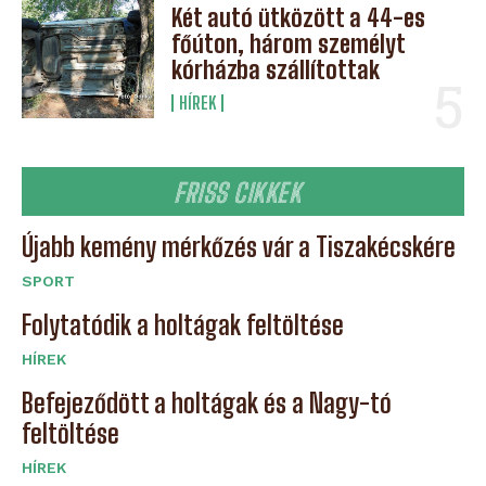
Két autó ütközött a 44-es
főúton, három személyt
kórházba szállítottak
HÍREK
FRISS CIKKEK
Újabb kemény mérkőzés vár a Tiszakécskére
SPORT
Folytatódik a holtágak feltöltése
HÍREK
Befejeződött a holtágak és a Nagy-tó
feltöltése
HÍREK