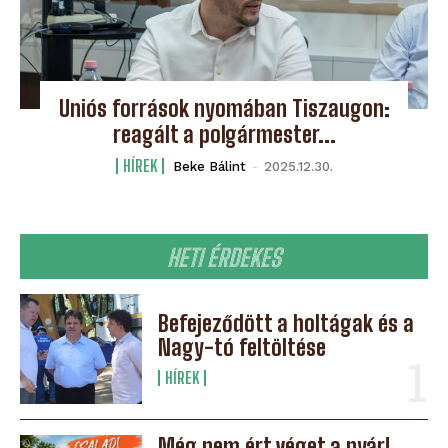
Uniós források nyomában Tiszaugon:
reagált a polgármester...
HÍREK
Beke Bálint
-
2025.12.30.
HETI ÉRDEKES
Befejeződött a holtágak és a
Nagy-tó feltöltése
HÍREK
Még nem ért véget a nyár!