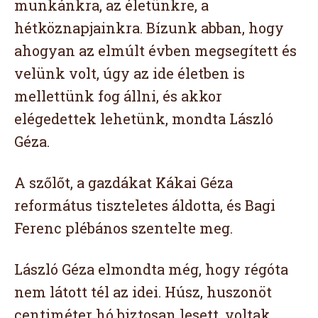
munkánkra, az életünkre, a
hétköznapjainkra. Bízunk abban, hogy
ahogyan az elmúlt évben megsegített és
velünk volt, úgy az ide életben is
mellettünk fog állni, és akkor
elégedettek lehetünk, mondta László
Géza.
A szőlőt, a gazdákat Kákai Géza
református tiszteletes áldotta, és Bagi
Ferenc plébános szentelte meg.
László Géza elmondta még, hogy régóta
nem látott tél az idei. Húsz, huszonöt
centiméter hó biztosan lesett, voltak