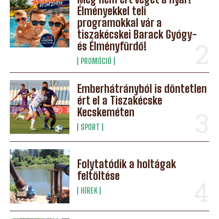
Élményekkel teli
programokkal vár a
tiszakécskei Barack Gyógy-
és Élményfürdő!
PROMÓCIÓ
Emberhátrányból is döntetlen
ért el a Tiszakécske
Kecskeméten
SPORT
Folytatódik a holtágak
feltöltése
HÍREK