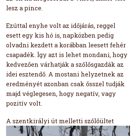
lesz a pince.
Ezúttal enyhe volt az időjárás, reggel
esett egy kis hó is, napközben pedig
olvadni kezdett a korábban leesett fehér
csapadék. Így azt is lehet mondani, hogy
kedvezően várhatják a szőlősgazdák az
idei esztendő. A mostani helyzetnek az
eredményét azonban csak ősszel tudják
majd véglegesen, hogy negatív, vagy
pozitív volt.
A szentkirályi út melletti szőlőültet