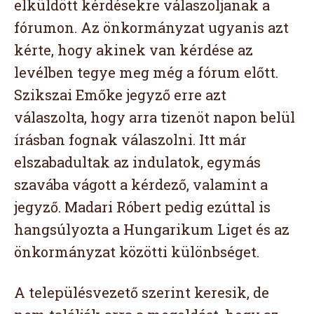
elküldött kérdésekre válaszoljanak a
fórumon. Az önkormányzat ugyanis azt
kérte, hogy akinek van kérdése az
levélben tegye meg még a fórum előtt.
Szikszai Emőke jegyző erre azt
válaszolta, hogy arra tizenöt napon belül
írásban fognak válaszolni. Itt már
elszabadultak az indulatok, egymás
szavába vágott a kérdező, valamint a
jegyző. Madari Róbert pedig ezúttal is
hangsúlyozta a Hungarikum Liget és az
önkormányzat közötti különbséget.
A településvezető szerint keresik, de