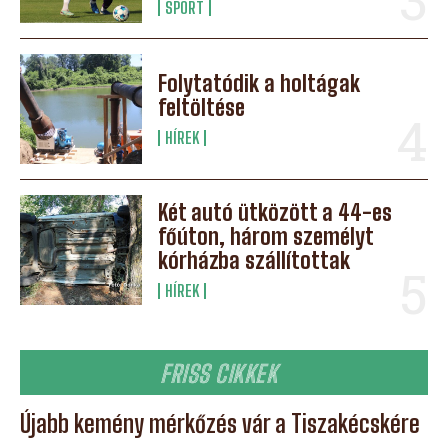
SPORT
Folytatódik a holtágak
feltöltése
HÍREK
Két autó ütközött a 44-es
főúton, három személyt
kórházba szállítottak
HÍREK
FRISS CIKKEK
Újabb kemény mérkőzés vár a Tiszakécskére