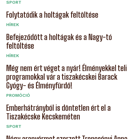
SPORT
Folytatódik a holtágak feltöltése
HÍREK
Befejeződött a holtágak és a Nagy-tó
feltöltése
HÍREK
Még nem ért véget a nyár! Élményekkel teli
programokkal vár a tiszakécskei Barack
Gyógy- és Élményfürdő!
PROMÓCIÓ
Emberhátrányból is döntetlen ért el a
Tiszakécske Kecskeméten
SPORT
Négy aranyérmet szerzett Trencsényi Anna