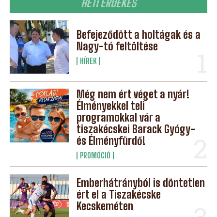
HETI ÉRDEKES
Befejeződött a holtágak és a
Nagy-tó feltöltése
HÍREK
Még nem ért véget a nyár!
Élményekkel teli
programokkal vár a
tiszakécskei Barack Gyógy-
és Élményfürdő!
PROMÓCIÓ
Emberhátrányból is döntetlen
ért el a Tiszakécske
Kecskeméten