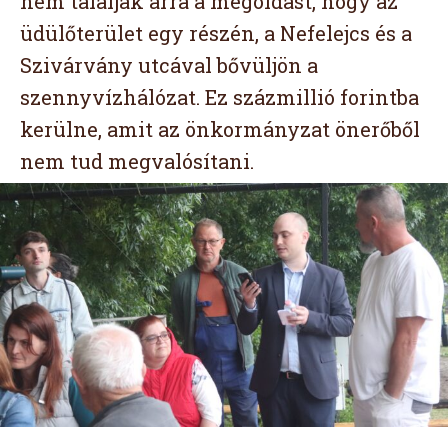
nem találják arra a megoldást, hogy az
üdülőterület egy részén, a Nefelejcs és a
Szivárvány utcával bővüljön a
szennyvízhálózat. Ez százmillió forintba
kerülne, amit az önkormányzat önerőből
nem tud megvalósítani.