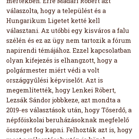
mértékben. Erre Madari Róbert azt
válaszolta, hogy a települést és a
Hungarikum Ligetet ketté kell
választani. Az utóbbi egy kisváros a falu
szélén és ez az ügy nem tartozik a fórum
napirendi témájához. Ezzel kapcsolatban
olyan kifejezés is elhangzott, hogy a
polgármester miért védi a volt
országgyűlési képviselőt. Azt is
megemlítették, hogy Lenkei Róbert,
Lezsák Sándor jobbkeze, azt mondta a
2019-es választások után, hogy Tőserdő, a
népfőiskolai beruházásoknak megfelelő
összeget fog kapni. Felhozták azt is, hogy