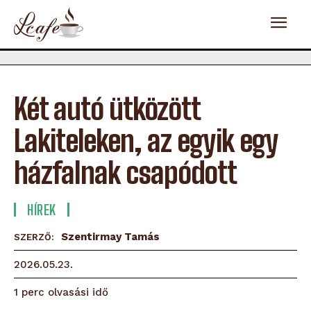
Két autó ütközött
Lakiteleken, az egyik egy
házfalnak csapódott
HÍREK
Szentirmay Tamás
SZERZŐ:
2026.05.23.
olvasási idő
1
perc