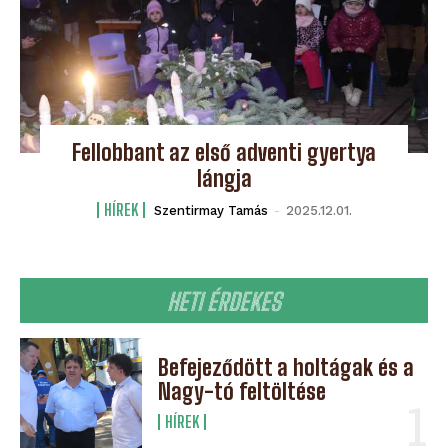
Fellobbant az első adventi gyertya
lángja
HÍREK
Szentirmay Tamás
-
2025.12.01.
HETI ÉRDEKES
Befejeződött a holtágak és a
Nagy-tó feltöltése
HÍREK