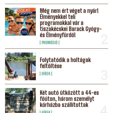
Még nem ért véget a nyár!
Élményekkel teli
programokkal vár a
tiszakécskei Barack Gyógy-
és Élményfürdő!
PROMÓCIÓ
Folytatódik a holtágak
feltöltése
HÍREK
Két autó ütközött a 44-es
főúton, három személyt
kórházba szállítottak
HÍREK