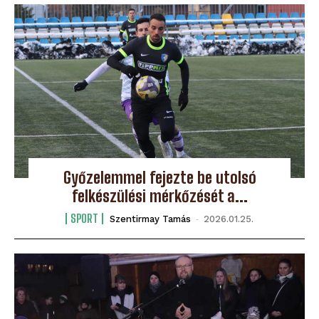
Győzelemmel fejezte be utolsó
felkészülési mérkőzését a...
SPORT
Szentirmay Tamás
-
2026.01.25.