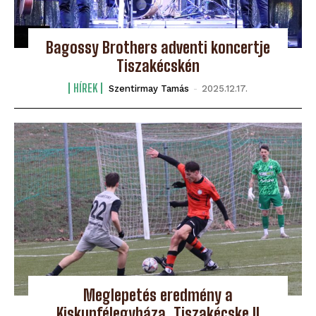
Bagossy Brothers adventi koncertje
Tiszakécskén
HÍREK
Szentirmay Tamás
-
2025.12.17.
Meglepetés eredmény a
Kiskunfélegyháza, Tiszakécske II