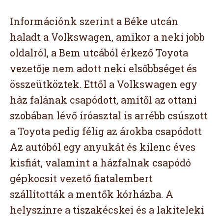
Információnk szerint a Béke utcán
haladt a Volkswagen, amikor a neki jobb
oldalról, a Bem utcából érkező Toyota
vezetője nem adott neki elsőbbséget és
összeütköztek. Ettől a Volkswagen egy
ház falának csapódott, amitől az ottani
szobában lévő íróasztal is arrébb csúszott
a Toyota pedig félig az árokba csapódott
Az autóból egy anyukát és kilenc éves
kisfiát, valamint a házfalnak csapódó
gépkocsit vezető fiatalembert
szállították a mentők kórházba. A
helyszínre a tiszakécskei és a lakiteleki