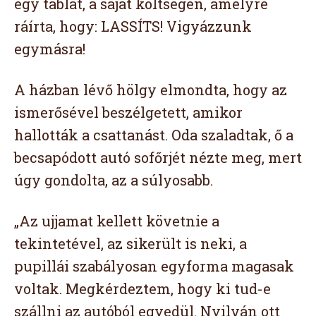
egy táblát, a saját költségén, amelyre
ráírta, hogy: LASSÍTS! Vigyázzunk
egymásra!
A házban lévő hölgy elmondta, hogy az
ismerősével beszélgetett, amikor
hallották a csattanást. Oda szaladtak, ő a
becsapódott autó sofőrjét nézte meg, mert
úgy gondolta, az a súlyosabb.
„Az ujjamat kellett követnie a
tekintetével, az sikerült is neki, a
pupillái szabályosan egyforma magasak
voltak. Megkérdeztem, hogy ki tud-e
szállni az autóból egyedül. Nyilván ott