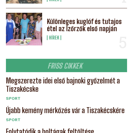
Különleges kuglóf és tutajos
étel az Ízőrzők első napján
HÍREK
FRISS CIKKEK
Megszerezte idei első bajnoki győzelmét a
Tiszakécske
SPORT
Újabb kemény mérkőzés vár a Tiszakécskére
SPORT
Folytatódik a holtágak feltöltése