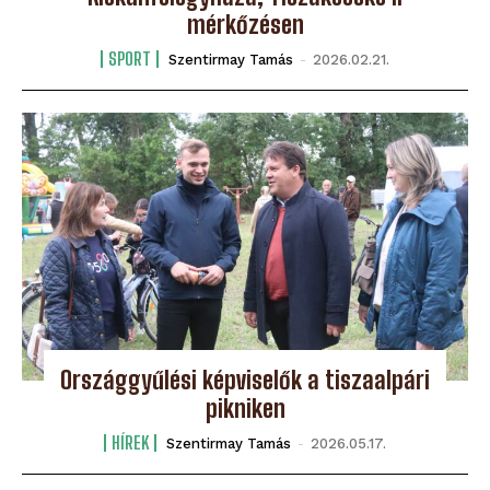
mérkőzésen
SPORT
Szentirmay Tamás
-
2026.02.21.
Országgyűlési képviselők a tiszaalpári
pikniken
HÍREK
Szentirmay Tamás
-
2026.05.17.