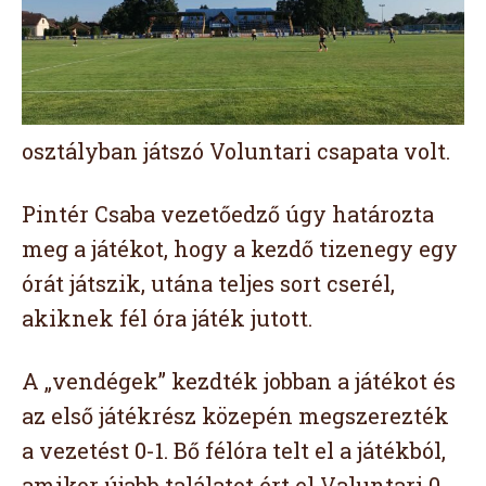
osztályban játszó Voluntari csapata volt.
Pintér Csaba vezetőedző úgy határozta
meg a játékot, hogy a kezdő tizenegy egy
órát játszik, utána teljes sort cserél,
akiknek fél óra játék jutott.
A „vendégek” kezdték jobban a játékot és
az első játékrész közepén megszerezték
a vezetést 0-1. Bő félóra telt el a játékból,
amikor újabb találatot ért el Valuntari 0-