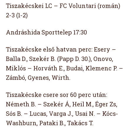
Tiszakécskei LC – FC Voluntari (román)
2-3 (1-2)
Andráshida Sporttelep 17:30
Tiszakécske első hatvan perc: Esery –
Balla D., Szekér B. (Papp D. 30.), Onovo,
Miklós – Horváth E., Budai, Klemenc P. –
Zámbó, Gyenes, Wirth.
Tiszakécske csere sor 60 perc után:
Németh B. – Szekér Á, Heil M., Éger Zs,
Sós B. – Lucas, Varga J., Usai N. – Kócs-
Washburn, Pataki B., Takács T.