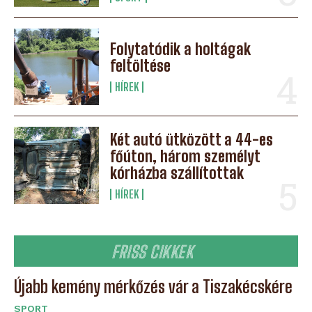
Folytatódik a holtágak
feltöltése
HÍREK
Két autó ütközött a 44-es
főúton, három személyt
kórházba szállítottak
HÍREK
FRISS CIKKEK
Újabb kemény mérkőzés vár a Tiszakécskére
SPORT