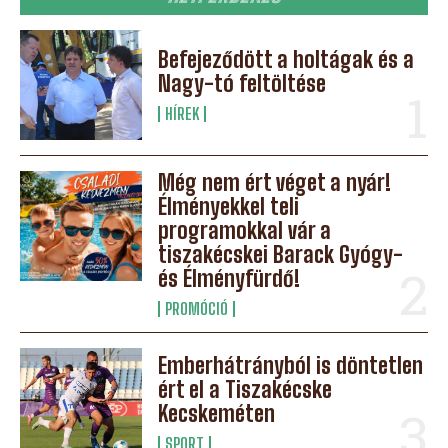
Befejeződött a holtágak és a
Nagy-tó feltöltése
HÍREK
Még nem ért véget a nyár!
Élményekkel teli
programokkal vár a
tiszakécskei Barack Gyógy-
és Élményfürdő!
PROMÓCIÓ
Emberhátrányból is döntetlen
ért el a Tiszakécske
Kecskeméten
SPORT