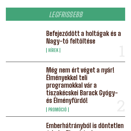
LEGFRISSEBB
Befejeződött a holtágak és a
Nagy-tó feltöltése
HÍREK
Még nem ért véget a nyár!
Élményekkel teli
programokkal vár a
tiszakécskei Barack Gyógy-
és Élményfürdő!
PROMÓCIÓ
Emberhátrányból is döntetlen